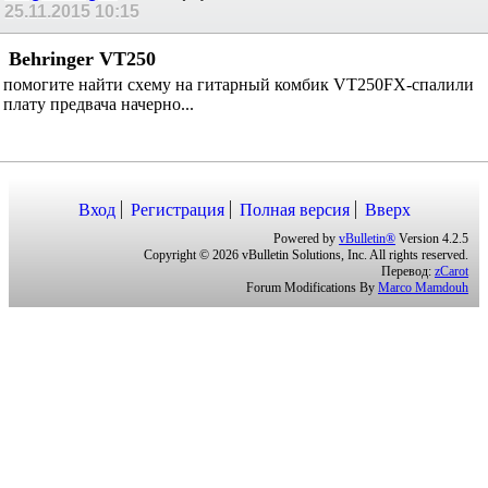
25.11.2015
10:15
Behringer VT250
помогите найти схему на гитарный комбик VT250FX-спалили
плату предвача начерно...
Вход
Регистрация
Полная версия
Вверх
Powered by
vBulletin®
Version 4.2.5
Copyright © 2026 vBulletin Solutions, Inc. All rights reserved.
Перевод:
zCarot
Forum Modifications By
Marco Mamdouh