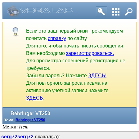
Если это ваш первый визит, рекомендуем
почитать
справку
по сайту.
Для того, чтобы начать писать сообщения,
Вам необходимо
зарегистрироваться.
Для просмотра сообщений регистрация не
требуется.
Забыли пароль? Нажмите
ЗДЕСЬ!
Для повторного запроса письма на
активацию учетной записи нажмите
ЗДЕСЬ
.
Behringer VT250
Тема:
Behringer VT250
Метки:
Нет
serg72serg72
сказал(-а):