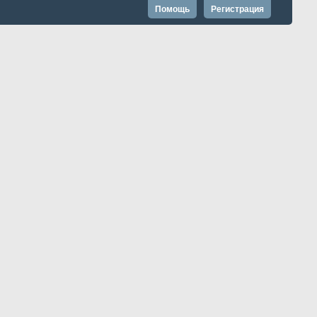
Помощь
Регистрация
Запомнить?
Расширенный поиск
Страница 2 из 263
1
2
3
4
12
0 из 5245
...