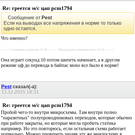
Re: греется м/с цап pcm1794
Сообщение от
Pest
Если на выводах все напряжения в норме то только
одно остается.
Что именно?
---------- Сообщение добавлено 18.30 ----------
Предыдущее сообщение было 18.26 ----------
Она играет секунд 10 потом шипеть начинает, а в другом
режиме цф до перевода в байпас моно все было в норме!
Pest
сказал(-а):
13.12.2015
18:31
Re: греется м/с цап pcm1794
Пробой чего-то внутри микросхемы. Там внутри полно
"паразитных" полупроводниковых переходов, которые обычно
при работе закрыты, но которые могла пробить статика
например. Но это повторюсь, если остальная схема работает