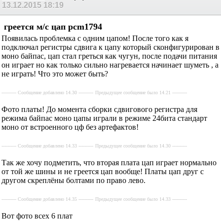
13.12.2015
18:19
греется м/с цап pcm1794
Появилась проблемка с одним цапом! После того как я
подключал регистры сдвига к цапу который сконфигурирован в
моно байпас, цап стал греться как чугун, после подачи питания
он играет но как только сильно нагревается начинает шуметь , а
не играть! Что это может быть?
---------- Сообщение добавлено 14.30 ----------
Предыдущее сообщение было 14.21 ----------
Фото платы! До момента сборки сдвигового регистра для
режима байпас моно цапы играли в режиме 24бита стандарт
моно от встроенного цф без артефактов!
---------- Сообщение добавлено 14.33 ----------
Предыдущее сообщение было 14.30 ----------
Так же хочу подметить, что вторая плата цап играет нормально
от той же шины и не греется цап вообще! Платы цап друг с
другом скреплёны болтами по право лево.
---------- Сообщение добавлено 14.35 ----------
Предыдущее сообщение было 14.33 ----------
Вот фото всех 6 плат