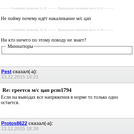
---------- Сообщение добавлено 14.36 ----------
Предыдущее сообщение было 14.35 ----------
Не пойму почему идёт накаливание м/с цап
---------- Сообщение добавлено 18.19 ----------
Предыдущее сообщение было 14.36 ----------
Ни кто ничего по этому поводу не знает?
Миниатюры
Pest
сказал(-а):
13.12.2015
18:21
Re: греется м/с цап pcm1794
Если на выводах все напряжения в норме то только одно
остается.
Protos8622
сказал(-а):
13.12.2015
18:30