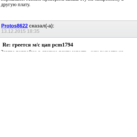
нормально. Можно проверить запаяв эту же микросхему в
другую плату.
Protos8622
сказал(-а):
13.12.2015
18:35
Re: греется м/с цап pcm1794
Завтра попробую в другую плату запаять , или вывести из
байпас моно!короче по ней замена плачет?
Pest
сказал(-а):
13.12.2015
18:37
Re: греется м/с цап pcm1794
Ну если в другой плате будет тоже самое, то менять.
Protos8622
сказал(-а):
13.12.2015
18:40