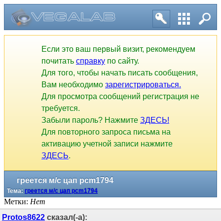
Если это ваш первый визит, рекомендуем
почитать
справку
по сайту.
Для того, чтобы начать писать сообщения,
Вам необходимо
зарегистрироваться.
Для просмотра сообщений регистрация не
требуется.
Забыли пароль? Нажмите
ЗДЕСЬ!
Для повторного запроса письма на
активацию учетной записи нажмите
ЗДЕСЬ
.
греется м/с цап pcm1794
Тема:
греется м/с цап pcm1794
Метки:
Нет
Protos8622
сказал(-а):