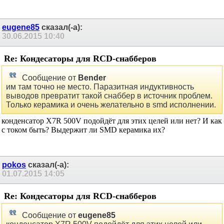
eugene85
сказал(-а):
30.06.2015
10:40
Re: Кондесаторы для RCD-снабберов
Сообщение от
Bender
им там точно не место. Паразитная индуктивность
выводов превратит такой снаббер в источник проблем.
Только керамика и очень желательно в smd исполнении.
конденсатор X7R 500V подойдёт для этих целей или нет? И как
с током быть? Выдержит ли SMD керамика их?
pokos
сказал(-а):
01.07.2015
14:05
Re: Кондесаторы для RCD-снабберов
Сообщение от
eugene85