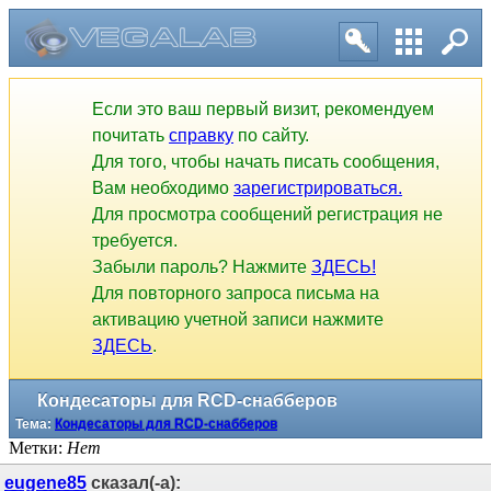
Если это ваш первый визит, рекомендуем
почитать
справку
по сайту.
Для того, чтобы начать писать сообщения,
Вам необходимо
зарегистрироваться.
Для просмотра сообщений регистрация не
требуется.
Забыли пароль? Нажмите
ЗДЕСЬ!
Для повторного запроса письма на
активацию учетной записи нажмите
ЗДЕСЬ
.
Кондесаторы для RCD-снабберов
Тема:
Кондесаторы для RCD-снабберов
Метки:
Нет
eugene85
сказал(-а):