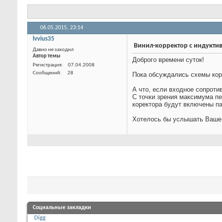
Тема:
Винил-корректор с индуктивным входным сопротивлен
06.05.2015,
23:14
lvvius35
Винил-корректор с инду
Давно не заходил
Автор темы
Доброго времени суток!
Регистрация
07.04.2008
Пока обсуждались схемы корре
Сообщений
28
А что, если входное сопрот
С точки зрения максимума пе
коректора будут включены па
Хотелось бы услышать Ваше 
Социальные закладки