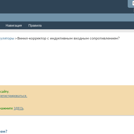
Навигация
Правила
регуляторы
Винил-корректор с индуктивным входным сопротивлением?
>
сайту.
регистрироваться.
и нажмите
ЗДЕСЬ
.