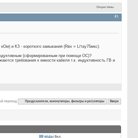
Опции темы
#1
кОм) и КЗ - короткого замыкания (Rвх = L/тау75мкс).
 индуктивным (сформированным при помощи ОС)?
аются требования к емкости кабеля т.к. индуктивность ГВ и
ый переход
Предусилители, коммутаторы, фильтры и регуляторы
Вверх