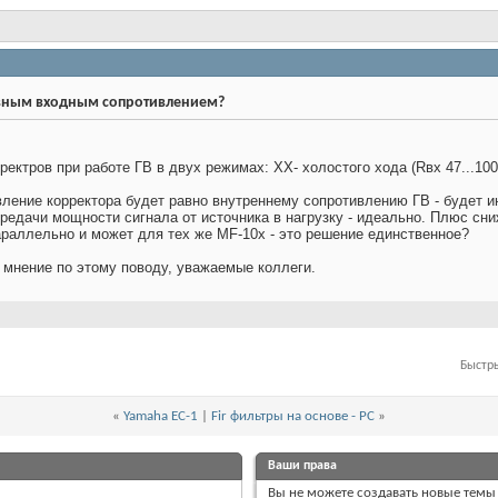
ием?
ктивным входным сопротивлением?
ктров при работе ГВ в двух режимах: ХХ- холостого хода (Rвх 47...100 
ивление корректора будет равно внутреннему сопротивлению ГВ - будет
редачи мощности сигнала от источника в нагрузку - идеально. Плюс сниж
раллельно и может для тех же MF-10x - это решение единственное?
мнение по этому поводу, уважаемые коллеги.
Быстр
«
Yamaha EC-1
|
Fir фильтры на основе - PC
»
Ваши права