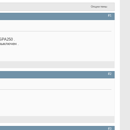
Опции темы
#1
SPA250 .
выключен .
#2