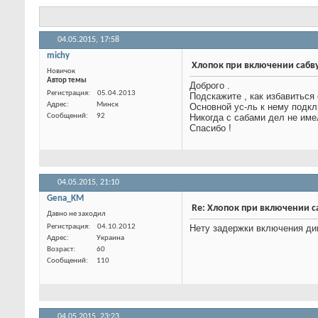
Тема:
Хлопок при включении сабвуфера
04.05.2015,
17:58
michy
Хлопок при включении са
Новичок
Автор темы
Доброго .
Подскажите , как избавиться
Основной ус-ль к нему подкл
Никогда с сабами дел не имел
Спасибо !
Регистрация
05.04.2013
Адрес
Минск
Сообщений
92
04.05.2015,
21:10
Gena_KM
Re: Хлопок при включени
Давно не заходил