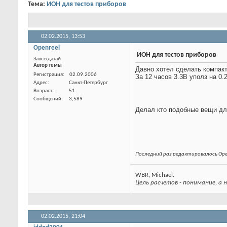
Тема:
ИОН для тестов приборов
02.02.2015,
13:53
Openreel
ИОН для тестов приборов
Завсегдатай
Автор темы
Давно хотел сделать компак
За 12 часов 3.3В уполз на 0
Регистрация
02.09.2006
Адрес
Санкт-Петербург
Возраст
51
Сообщений
3,589