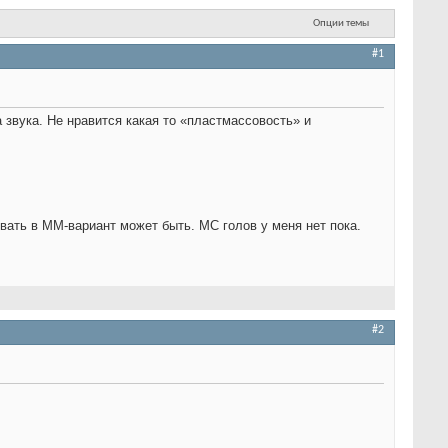
Опции темы
#1
 звука. Не нравится какая то «пластмассовость» и
ать в ММ-вариант может быть. МС голов у меня нет пока.
#2