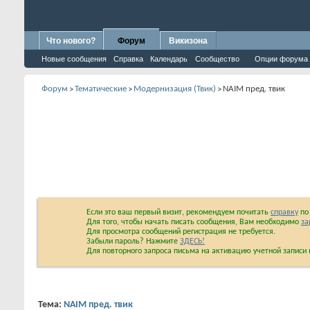
Что нового?
Форум
Викизона
Новые сообщения
Справка
Календарь
Сообщество
Опции форума
Форум
Тематические
Модернизация (Твик)
NAIM пред. твик
>
>
>
Если это ваш первый визит, рекомендуем почитать
справку
по 
Для того, чтобы начать писать сообщения, Вам необходимо
за
Для просмотра сообщений регистрация не требуется.
Забыли пароль? Нажмите
ЗДЕСЬ!
Для повторного запроса письма на активацию учетной запис