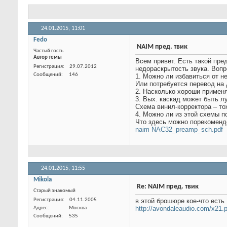
Тема:
NAIM пред. твик
24.01.2015,
11:01
Fedo
NAIM пред. твик
Частый гость
Автор темы
Всем привет. Есть такой пре
недораскрытость звука. Вопр
1. Можно ли избавиться от н
Или потребуется перевод на 
2. Насколько хороши примен
3. Вых. каскад может быть 
Схема винил-корректора – то
4. Можно ли из этой схемы п
Что здесь можно порекоменд
naim NAC32_preamp_sch.pdf
Регистрация
29.07.2012
Сообщений
146
24.01.2015,
11:55
Mikola
Re: NAIM пред. твик
Старый знакомый
в этой брошюре кое-что есть
Регистрация
04.11.2005