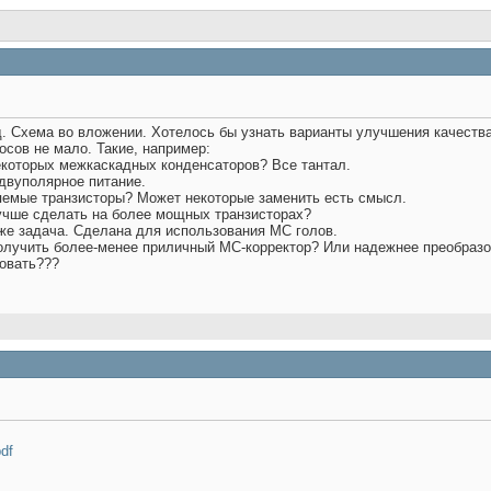
д. Схема во вложении. Хотелось бы узнать варианты улучшения качества
осов не мало. Такие, например:
екоторых межкаскадных конденсаторов? Все тантал.
двуполярное питание.
яемые транзисторы? Может некоторые заменить есть смысл.
лучше сделать на более мощных транзисторах?
же задача. Сделана для использования МС голов.
олучить более-менее приличный МС-корректор? Или надежнее преобразов
овать???