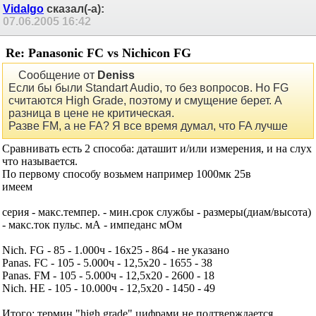
Vidalgo
сказал(-а):
07.06.2005
16:42
Re: Panasonic FC vs Nichicon FG
Сообщение от
Deniss
Если бы были Standart Audio, то без вопросов. Но FG
считаются High Grade, поэтому и смущение берет. А
разница в цене не критическая.
Разве FM, а не FA? Я все время думал, что FA лучше
Сравнивать есть 2 способа: даташит и/или измерения, и на слух
что называется.
По первому способу возьмем например 1000мк 25в
имеем
серия - макс.темпер. - мин.срок службы - размеры(диам/высота)
- макс.ток пульс. мА - импеданс мОм
Nich. FG - 85 - 1.000ч - 16х25 - 864 - не указано
Panas. FC - 105 - 5.000ч - 12,5х20 - 1655 - 38
Panas. FM - 105 - 5.000ч - 12,5х20 - 2600 - 18
Nich. HE - 105 - 10.000ч - 12,5х20 - 1450 - 49
Итого: термин "high grade" цифрами не подтверждается,