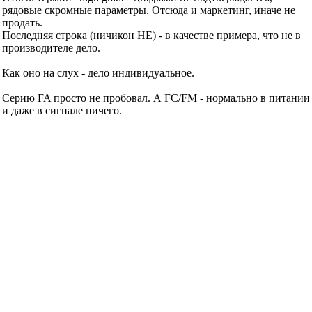
рядовые скромные параметры. Отсюда и маркетинг, иначе не
продать.
Последняя строка (ничикон НЕ) - в качестве примера, что не в
производителе дело.
Как оно на слух - дело индивидуальное.
Серию FA просто не пробовал. А FC/FM - нормально в питании
и даже в сигнале ничего.
Из "музыкальных" ничиконов пробовал только биполярный BP
100х16 в проходе. Было плохо.
Deniss
сказал(-а):
07.06.2005
17:00
Re: Panasonic FC vs Nichicon FG
Vidalgo
, я, в общем, тоже изначально склонялся к Панасоникам.
Просто друган в Австралии собирается заказать себе эти самые
Ничиконы, вот я и подумал: вдруг мне тоже надо? У нас-то
таких нет.
Что касается High Grade - то ripple current это не единственный