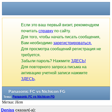
Если это ваш первый визит, рекомендуем
почитать
справку
по сайту.
Для того, чтобы начать писать сообщения,
Вам необходимо
зарегистрироваться.
Для просмотра сообщений регистрация не
требуется.
Забыли пароль? Нажмите
ЗДЕСЬ!
Для повторного запроса письма на
активацию учетной записи нажмите
ЗДЕСЬ
.
Panasonic FC vs Nichicon FG
Тема:
Panasonic FC vs Nichicon FG
Метки:
Нет
Deniss
сказал(-а):