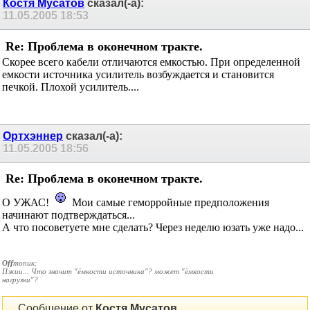
Очень прошу помочь.
Заранее спасибо!
ЗЫ: Есть также ещё куча сведений.
Костя Мусатов
сказал(-а):
11.05.2005
18:53
Re: Проблема в оконечном тракте.
Скорее всего кабели отличаются емкостью. При определенной
емкости источника усилитель возбуждается и становится
печкой. Плохой усилитель....
Ортхэннер
сказал(-а):
11.05.2005
18:56
Re: Проблема в оконечном тракте.
О УЖАС!
Мои самые геморройные предположения
начинают подтверждаться...
А что посоветуете мне сделать? Через неделю юзать уже надо...