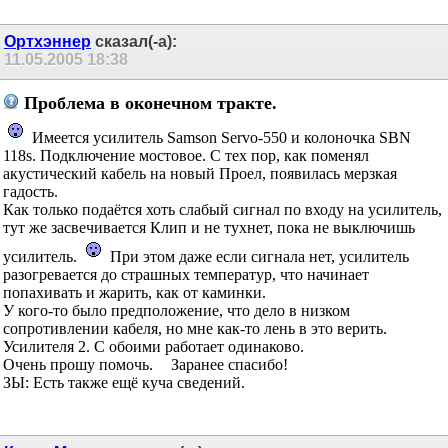
Ортхэннер
сказал(-а):
11.05.2005
18:38
Проблема в оконечном тракте.
Имеется усилитель Samson Servo-550 и колоночка SBN
118s. Подключение мостовое. С тех пор, как поменял
акустический кабель на новый Проел, появилась мерзкая
гадость.
Как только подаётся хоть слабый сигнал по входу на усилитель,
тут же засвечивается Клип и не тухнет, пока не выключишь
усилитель.
При этом даже если сигнала нет, усилитель
разогревается до страшных температур, что начинает
попахивать и жарить, как от каминки.
У кого-то было предположение, что дело в низком
сопротивлении кабеля, но мне как-то лень в это верить.
Усилителя 2. С обоими работает одинаково.