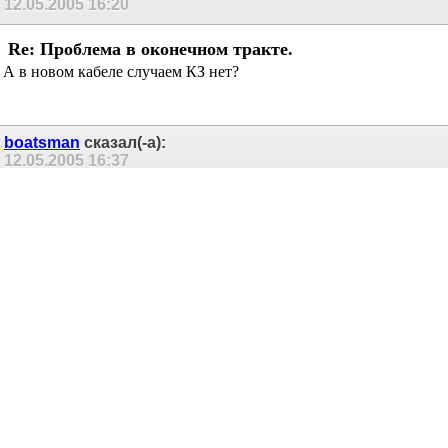
круче, даже без сигнала.
Пробовал к той колонке
параллельно подключать ещё одну на коротком проводе
(колонку с динамиком 75ГДШ-33) - работает прекрасно!
Может, мне туда стоит подключить ёмкость побольше?
ЗЫ: Могу схемку уся выложить.
Костя Мусатов
сказал(-а):
12.05.2005
16:20
Re: Проблема в оконечном тракте.
А в новом кабеле случаем КЗ нет?
boatsman
сказал(-а):
12.05.2005
16:37
Re: Проблема в оконечном тракте.
От бестолковый... Говорят тебе - с другим усилителем ВСЕ