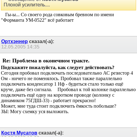
Off
топик:
Пжии... Что значит "ёмкости источника"? может "ёмкости
нагрузки"?
Сообщение от
Костя Мусатов
Плохой усилитель....
Гы-ы... Со своего рода совковым бревном по имени
"Форманта УМ-0522" всё работает
Ортхэннер
сказал(-а):
12.05.2005
14:35
Re: Проблема в оконечном тракте.
Подскажите пожалуйста, как следует действовать?
Сегодня пробовал подключать последовательно АС резистор 4
Ом - ничего не поменялось. Пробовал также параллельно
подключать конденсатор 1 Нф - будиться стало только ещё