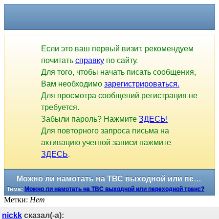
Если это ваш первый визит, рекомендуем
почитать
справку
по сайту.
Для того, чтобы начать писать сообщения,
Вам необходимо
зарегистрироваться.
Для просмотра сообщений регистрация не
требуется.
Забыли пароль? Нажмите
ЗДЕСЬ!
Для повторного запроса письма на
активацию учетной записи нажмите
ЗДЕСЬ
.
Можно ли намотать на ТВС выходной или переходной транс?
Тема:
Можно ли намотать на ТВС выходной или переходной транс?
Метки:
Нет
nickk
сказал(-а):