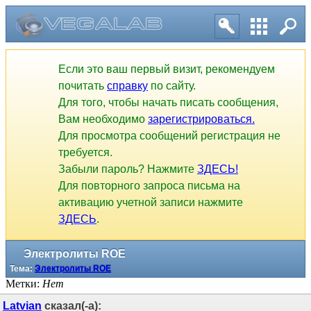
Если это ваш первый визит, рекомендуем
почитать
справку
по сайту.
Для того, чтобы начать писать сообщения,
Вам необходимо
зарегистрироваться.
Для просмотра сообщений регистрация не
требуется.
Забыли пароль? Нажмите
ЗДЕСЬ!
Для повторного запроса письма на
активацию учетной записи нажмите
ЗДЕСЬ
.
Электролиты ROE
Тема:
Электролиты ROE
Метки:
Нет
Latvian
сказал(-а):