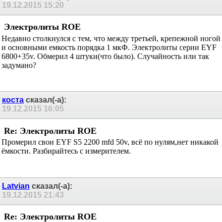
19.12.2015
15:20
Электролиты ROE
Недавно столкнулся с тем, что между третьей, крепежной ногой
и основными емкость порядка 1 мкФ. Электролиты серии EYF
6800+35v. Обмерил 4 штуки(что было). Случайность или так
задумано?
коста
сказал(-а):
19.12.2015
16:05
Re: Электролиты ROE
Промерил свои EYF S5 2200 mfd 50v, всё по нулям,нет никакой
ёмкости. Разбирайтесь с измерителем.
Latvian
сказал(-а):
19.12.2015
21:43
Re: Электролиты ROE