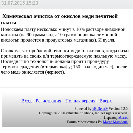
31.07.2015
15:23
Химическая очистка от окислов меди печатной
платы
Полоскаем плату несколько минут в 10% растворе лимонной
кислоты (на 90 грамм воды 10 грамм порошка лимонной
кислоты; продается в продуктовых магазинах). И вуаля.
Столкнулся с проблемой очистки меди от окислов, когда начал
применять на своих п/п термоотверждаемую паяльную маску.
Последняя по технологии должна пройти процедуру
термоотверждения (в термошкафу; 150 град., один час), после
чего медь окисляется (чернеет).
Вход
Регистрация
Полная версия
Вверх
Powered by
vBulletin®
Version 4.2.5
Copyright © 2026 vBulletin Solutions, Inc. All rights reserved.
Перевод:
zCarot
Forum Modifications By
Marco Mamdouh