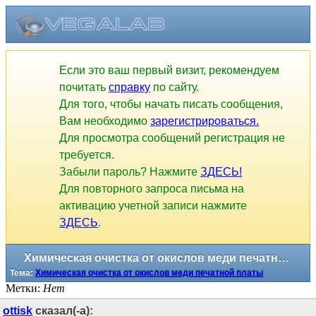
Если это ваш первый визит, рекомендуем
почитать
справку
по сайту.
Для того, чтобы начать писать сообщения,
Вам необходимо
зарегистрироваться.
Для просмотра сообщений регистрация не
требуется.
Забыли пароль? Нажмите
ЗДЕСЬ!
Для повторного запроса письма на
активацию учетной записи нажмите
ЗДЕСЬ
.
Химическая очистка от окислов меди печатной платы
Тема:
Химическая очистка от окислов меди печатной платы
Метки:
Нет
ottisk
сказал(-а):