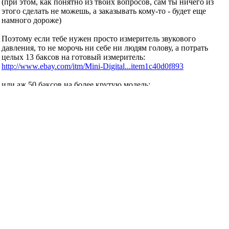
- написать программу
- сделать механику.
Если посчтать ВСЕ реальные затраты - тут не на одну
сотню будет.
(при этом, как понятно из твоих вопросов, сам ты ничего
из этого сделать не можешь, а заказывать кому-то - будет
еще намного дороже)
Поэтому если тебе нужен просто измеритель звукового
давления, то не морочь ни себе ни людям голову, а
потрать целых 13 баксов на готовый измеритель:
http://www.ebay.com/itm/Mini-Digital...item1c40d0f893
или аж 50 баксов на более крутую модель:
http://www.ebay.com/itm/PRO-Digital-...46521235&rt=nc
"Замполит, чайку?"(с)"Охота за Красным Октябрем".
"Да мне-то что, меняйтесь!"(с)анек.
<-- http://altor1.narod.ru --> Вопросы - в личку, е-мейл, скайп.
pro100roma
сказал(-а):
20.06.2015
17:13