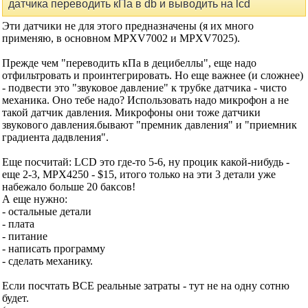
Re: Измерение звукового давления прошу
помочь .
Сообщение от
pro100roma
Как я понимаю нужно снимать вольтаж с первой лапки
датчика переводить кПа в db и выводить на lcd
Эти датчики не для этого предназначены (я их много
применяю, в основном MPXV7002 и MPXV7025).
Прежде чем "переводить кПа в децибеллы", еще надо
отфильтровать и проинтегрировать. Но еще важнее (и
сложнее) - подвести это "звуковое давление" к трубке
датчика - чисто механика. Оно тебе надо? Использовать
надо микрофон а не такой датчик давления. Микрофоны
они тоже датчики звукового давления.бывают "премник
давления" и "приемник градиента дадвления".
Еще посчитай: LCD это где-то 5-6, ну процик какой-
нибудь - еще 2-3, MPX4250 - $15, итого только на эти 3
детали уже набежало больше 20 баксов!
А еще нужно:
- остальные детали
- плата
- питание