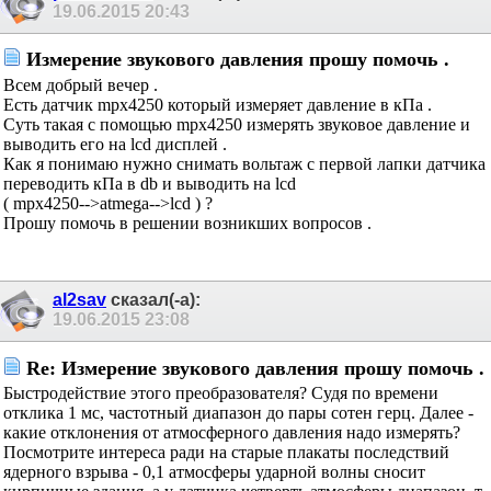
19.06.2015
20:43
Измерение звукового давления прошу
помочь .
Всем добрый вечер .
Есть датчик mpx4250 который измеряет давление в кПа .
Суть такая с помощью mpx4250 измерять звуковое
давление и выводить его на lcd дисплей .
Как я понимаю нужно снимать вольтаж с первой лапки
датчика переводить кПа в db и выводить на lcd
( mpx4250-->atmega-->lcd ) ?
Прошу помочь в решении возникших вопросов .
al2sav
сказал(-а):
19.06.2015
23:08
Re: Измерение звукового давления прошу
помочь .
Быстродействие этого преобразователя? Судя по
времени отклика 1 мс, частотный диапазон до пары
сотен герц. Далее - какие отклонения от атмосферного