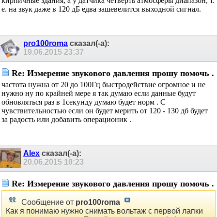
давления надо измерять? Посмотрите интереса ради на
старые плакаты последствий ядерного взрыва - 0,1
атмосферы ударной волны сносит кирпичные здания, а у
датчика четверть атмосферы диапазон, т. е. на звук даже
в 120 дБ едва зашевелится выходной сигнал.
pro100roma
сказал(-а):
19.06.2015
23:37
Re: Измерение звукового давления прошу
помочь .
частота нужна от 20 до 100Гц быстродействие огромное
и не нужно ну по крайней мере я так думаю если данные
будут обновляться раз в 1секунду думаю будет норм . С
чувствительностью если он будет мерить от 120 - 130 дб
будет за радость или добавить операционик .
Alex
сказал(-а):
20.06.2015
10:23