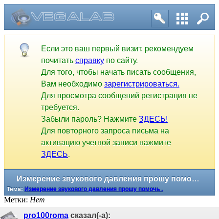
Измерение звукового давления прошу помочь .
Тема:
Измерение звукового давления прошу помочь .
Если это ваш первый визит, рекомендуем
почитать
справку
по сайту.
Для того, чтобы начать писать сообщения,
Вам необходимо
зарегистрироваться.
Для просмотра сообщений регистрация не
требуется.
Забыли пароль? Нажмите
ЗДЕСЬ!
Для повторного запроса письма на
активацию учетной записи нажмите
ЗДЕСЬ
.
Метки:
Нет
pro100roma
сказал(-а):