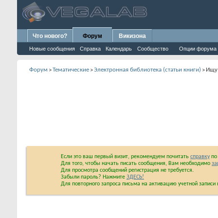
Что нового?
Форум
Викизона
Новые сообщения
Справка
Календарь
Сообщество
Опции форума
Форум
Тематические
Электронная библиотека (статьи книги)
Ищ
>
>
>
Если это ваш первый визит, рекомендуем почитать
справку
по 
Для того, чтобы начать писать сообщения, Вам необходимо
за
Для просмотра сообщений регистрация не требуется.
Забыли пароль? Нажмите
ЗДЕСЬ!
Для повторного запроса письма на активацию учетной запис