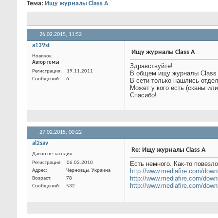
Тема:
Ищу журналы Class A
26.02.2015,
11:52
a139st
Ищу журналы Class A
Новичок
Автор темы
Здравствуйте!
В общем ищу журналы Class 
В сети только нашлись отдел
Может у кого есть (сканы ил
Спасибо!
Регистрация
19.11.2011
Сообщений
6
27.02.2015,
00:22
al2sav
Re: Ищу журналы Class A
Давно не заходил
Есть немного. Как-то повезл
Регистрация
06.03.2010