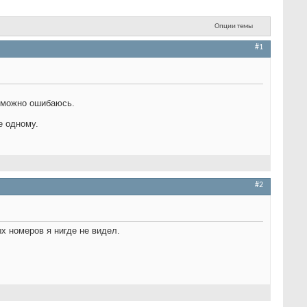
Опции темы
#1
озможно ошибаюсь.
е одному.
#2
х номеров я нигде не видел.