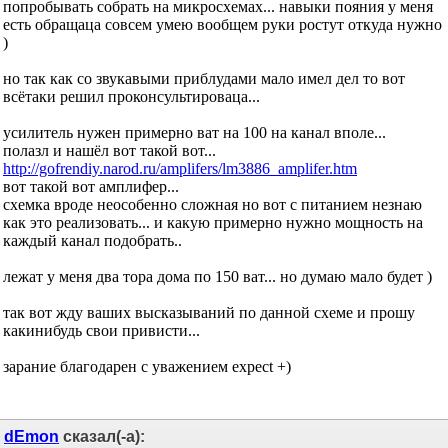
попробывать собрать на микросхемах... навыки пояния у меня
есть обращаца совсем умею вообщем руки ростут откуда нужно
)
но так как со звукавыми приблудами мало имел дел то вот
всётаки решил проконсультироваца...
усилитель нужен примерно ват на 100 на канал вполе...
полазл и нашёл вот такой вот...
http://gofrendiy.narod.ru/amplifers/lm3886_amplifer.htm
вот такой вот амплифер...
схемка вроде неособенно сложная но вот с питанием незнаю
как это реализовать... и какую примерно нужно мощность на
каждый канал подобрать..
лежат у меня два тора дома по 150 ват... но думаю мало будет )
так вот жду ваших высказываний по данной схеме и прошу
какинибудь свои привисти...
зарание благодарен с уважением expect +)
dEmon
сказал(-а):