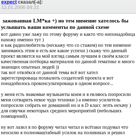
expect
сказал(-а):
12.01.2006
04:31
зажованная LM*ка +) но тем нимение хателось бы
услышать ваши комменты по данной схеме
вот давно уже лажу по этому форуму и както что нипонадобица
нахожу именно тут )
и как радиолюбитель (нескажу что со стажем) но тем нимение
занимаюсь этим и есть кое какие успехи ) скажу что данный
проект являится на мой взгляд самым лучшим в своём классе
качественная потборка материалов по данной тематике и много
знающих опытных людей ))
так вот отвлёкся от данной темы всё вот хател
зарегестрироваца похвалить создателей проекта и вот
понадобилось проконсультироваца в одном вопросе...
у меня есть знакомые музыканты коим и я евляюсь попросили
меня сотварить некое чудо техники ) а именно усилитель
попросили собрать не домашний но и в D класс лезть нехачу )
для озвучки некоторых средних мероприятий (небольших
помещений).
ну вот лазил я по форуму читал читал и всётаки подумал что
неосилю я полномаштабный усилок на поливиках и решил