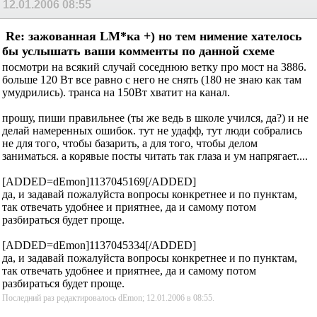
12.01.2006
08:55
Re: зажованная LM*ка +) но тем нимение хателось
бы услышать ваши комменты по данной схеме
посмотри на всякий случай соседнюю ветку про мост на 3886.
больше 120 Вт все равно с него не снять (180 не знаю как там
умудрились). транса на 150Вт хватит на канал.
прошу, пиши правильнее (ты же ведь в школе учился, да?) и не
делай намеренных ошибок. тут не удафф, тут люди собрались
не для того, чтобы базарить, а для того, чтобы делом
заниматься. а корявые посты читать так глаза и ум напрягает....
[ADDED=dEmon]1137045169[/ADDED]
да, и задавай пожалуйста вопросы конкретнее и по пунктам,
так отвечать удобнее и приятнее, да и самому потом
разбираться будет проще.
[ADDED=dEmon]1137045334[/ADDED]
да, и задавай пожалуйста вопросы конкретнее и по пунктам,
так отвечать удобнее и приятнее, да и самому потом
разбираться будет проще.
Последний раз редактировалось dEmon; 12.01.2006 в
08:55
.