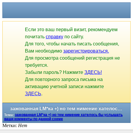
Если это ваш первый визит, рекомендуем
почитать
справку
по сайту.
Для того, чтобы начать писать сообщения,
Вам необходимо
зарегистрироваться.
Для просмотра сообщений регистрация не
требуется.
Забыли пароль? Нажмите
ЗДЕСЬ!
Для повторного запроса письма на
активацию учетной записи нажмите
ЗДЕСЬ
.
зажованная LM*ка +) но тем нимение хателось бы услышать ваши комменты по данной схеме
Тема:
зажованная LM*ка +) но тем нимение хателось бы услышать
ваши комменты по данной схеме
Метки:
Нет