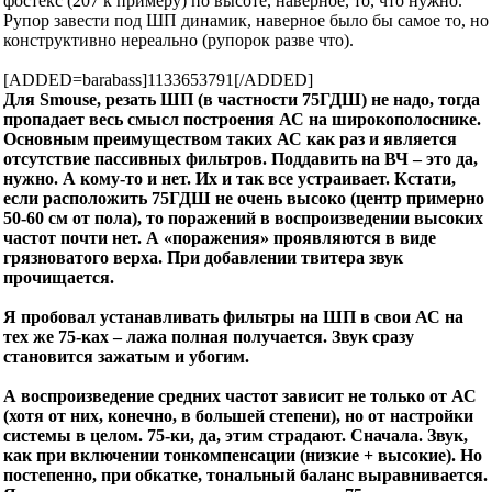
фостекс (207 к примеру) по высоте, наверное, то, что нужно.
Рупор завести под ШП динамик, наверное было бы самое то, но
конструктивно нереально (рупорок разве что).
[ADDED=barabass]1133653791[/ADDED]
Для Smouse
, резать ШП (в частности 75ГДШ) не надо, тогда
пропадает весь смысл построения АС на широкополоснике.
Основным преимуществом таких АС как раз и является
отсутствие пассивных фильтров. Поддавить на ВЧ – это да,
нужно. А кому-то и нет. Их и так все устраивает. Кстати,
если расположить 75ГДШ не очень высоко (центр примерно
50-60 см от пола), то поражений в воспроизведении высоких
частот почти нет. А «поражения» проявляются в виде
грязноватого верха. При добавлении твитера звук
прочищается.
Я пробовал устанавливать фильтры на ШП в свои АС на
тех же 75-ках – лажа полная получается. Звук сразу
становится зажатым и убогим.
А воспроизведение средних частот зависит не только от АС
(хотя от них, конечно, в большей степени), но от настройки
системы в целом. 75-ки, да, этим страдают. Сначала. Звук,
как при включении тонкомпенсации (низкие + высокие). Но
постепенно, при обкатке, тональный баланс выравнивается.