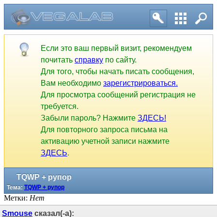
Если это ваш первый визит, рекомендуем
почитать
справку
по сайту.
Для того, чтобы начать писать сообщения,
Вам необходимо
зарегистрироваться.
Для просмотра сообщений регистрация не
требуется.
Забыли пароль? Нажмите
ЗДЕСЬ!
Для повторного запроса письма на
активацию учетной записи нажмите
ЗДЕСЬ
.
TQWP + рупор
Тема:
TQWP + рупор
Метки:
Нет
Smouse
сказал(-а):