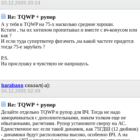
03.12.2005
20:14
Re: TQWP + рупор
А у тебя в TQWP на 75-х насколько средние хороши.
Кстати , ты их хитином пропитывал и вместе с вч-конусом или
как ?
И если туда супертвитер фигачить ,на какой частоте придется
тогда 75-е зарубать ?
P.S.
На прослушку я чувствую не напрошусь.
barabass
сказал(-а):
04.12.2005
02:49
Re: TQWP + рупор
Делайте отдельно TQWP и рупор для ВЧ. Тогда не надо
заморачиваться с дополнительными, никем толком еще не
обкатанными, расчетами. Рупор установите сверху на АС.
Единственное но: если такой динамик, как 75ГДШ (12 дюймов)
- динамики будут расположены высоко, особенно ВЧ. А на