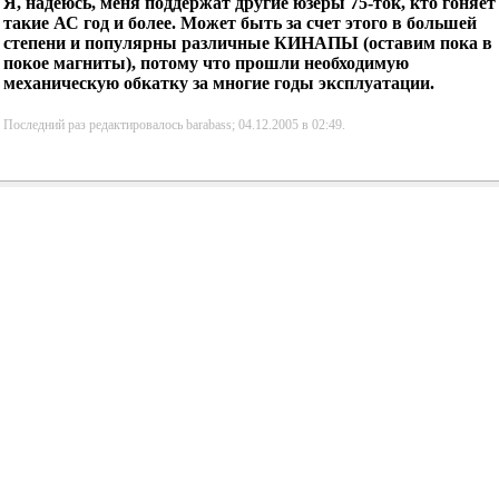
Я, надеюсь, меня поддержат другие юзеры 75-ток, кто гоняет
такие АС год и более. Может быть за счет этого в большей
степени и популярны различные КИНАПЫ (оставим пока в
покое магниты), потому что прошли необходимую
механическую обкатку за многие годы эксплуатации.
Последний раз редактировалось barabass; 04.12.2005 в
02:49
.
Smouse
сказал(-а):
05.12.2005
21:14
Re: TQWP + рупор
Ходил на сайт TQWP-народ помоему ,сделал один человек
ТКУВП на 207-х говорит вч не надо .
А у другого на 75-х сверху рупор пришарашен.
Написал не высоко-ли ? Ждемс ответа.
А 75-ки если хитином пропитать да отыграть их месяц другой ,
я думаю будет неплохо.
Тока гдеб етот хитин найтить ?
Gajdar
сказал(-а):