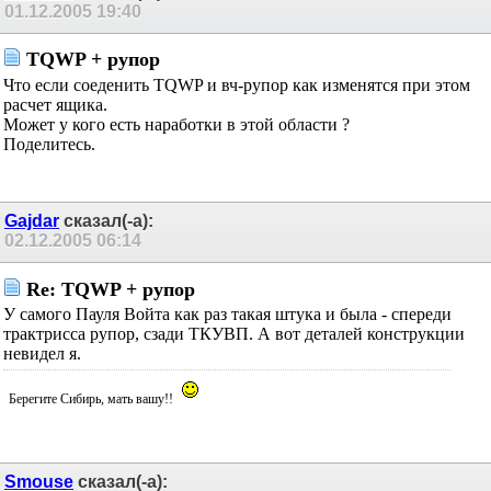
01.12.2005
19:40
TQWP + рупор
Что если соеденить TQWP и вч-рупор как изменятся при этом
расчет ящика.
Может у кого есть наработки в этой области ?
Поделитесь.
Gajdar
сказал(-а):
02.12.2005
06:14
Re: TQWP + рупор
У самого Пауля Войта как раз такая штука и была - спереди
трактрисса рупор, сзади ТКУВП. А вот деталей конструкции
невидел я.
Берегите Сибирь, мать вашу!!
Smouse
сказал(-а):