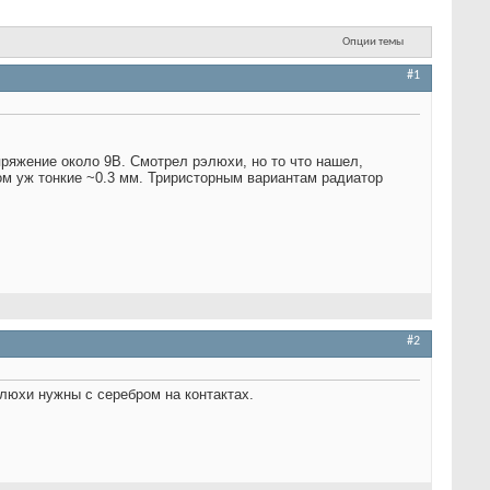
Опции темы
#1
ряжение около 9В. Смотрел рэлюхи, но то что нашел,
ом уж тонкие ~0.3 мм. Триристорным вариантам радиатор
#2
люхи нужны с серебром на контактах.