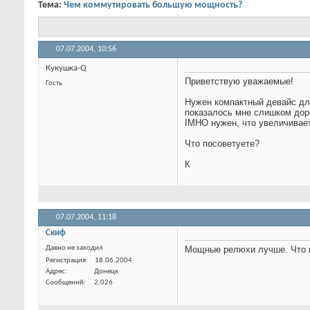
Тема:
Чем коммутировать большую мощность?
07.07.2004,
10:56
Кукушка-Q
Приветствую уважаемые!
Гость
Нужен компактный девайс дл
показалось мне слишком дор
IMHO нужен, что увеличивает
Что посоветуете?
К
07.07.2004,
11:18
Скиф
Давно не заходил
Мощные релюхи лучше. Что к
Регистрация
18.06.2004
Адрес
Донецк
Сообщений
2,026