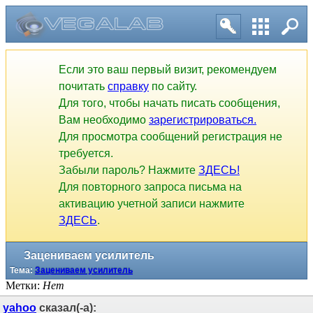
Если это ваш первый визит, рекомендуем
почитать
справку
по сайту.
Для того, чтобы начать писать сообщения,
Вам необходимо
зарегистрироваться.
Для просмотра сообщений регистрация не
требуется.
Забыли пароль? Нажмите
ЗДЕСЬ!
Для повторного запроса письма на
активацию учетной записи нажмите
ЗДЕСЬ
.
Зацениваем усилитель
Тема:
Зацениваем усилитель
Метки:
Нет
yahoo
сказал(-а):