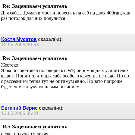
Костя Мусатов
сказал(-а):
11.05.2005
22:36
Re: Зацениваем усилитель
А что ты от него ожидаешь?
Схему подбирают под задачу, а не наоборот.
yahoo
сказал(-а):
11.05.2005
23:46
Re: Зацениваем усилитель
Для саба... Думал в мост и повесить на саб на двух 400гдн, как
раз потолок для них получится
Костя Мусатов
сказал(-а):
12.05.2005
00:58