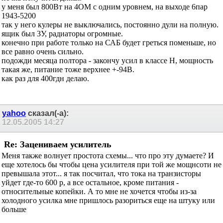
Re: Зацениваем усилитель
Жестоко
Я бы посоветовал поговорить с WP, он в мощных усилителях
шарит. Понятно, что для саба особого качества не надо. Но вот
с рассеянием тепла тут не оптимум явно. Но зато попроще
будет, чем с двухуровневым питанием.
Евгений Верис
сказал(-а):
12.05.2005
06:21
Re: Зацениваем усилитель
печка получится дикая.
у меня был 800Вт на 4ОМ с одним уровнем, на выходе 6пар
1943-5200
так у него кулеры не выключались, постоянно дули на полную.
ящик был 3У, радиаторы огромные.
конечно при работе только на САБ будет греться поменьше, но
все равно очень сильно.
подожди месяца полтора - закончу усил в классе Н, мощность
такая же, питание тоже верхнее +-94В.
как раз для 400гдн делаю.