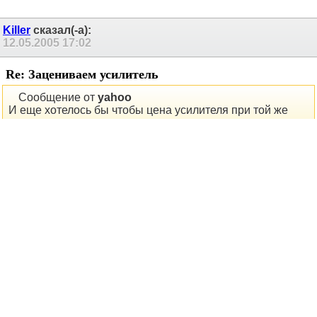
yahoo
сказал(-а):
12.05.2005
14:27
Re: Зацениваем усилитель
Меня также волнует простота схемы... что про эту думаете? И
еще хотелось бы чтобы цена усилителя при той же мощнсоти не
превышала этот... я так посчитал, что тока на транзисторы
уйдет где-то 600 р, а все остальное, кроме питания -
относительные копейки. А то мне не хочется чтобы из-за
холодного усилка мне пришлось разориться еще на штуку или
больше
Killer
сказал(-а):
12.05.2005
17:02
Re: Зацениваем усилитель
Сообщение от
yahoo
И еще хотелось бы чтобы цена усилителя при той же