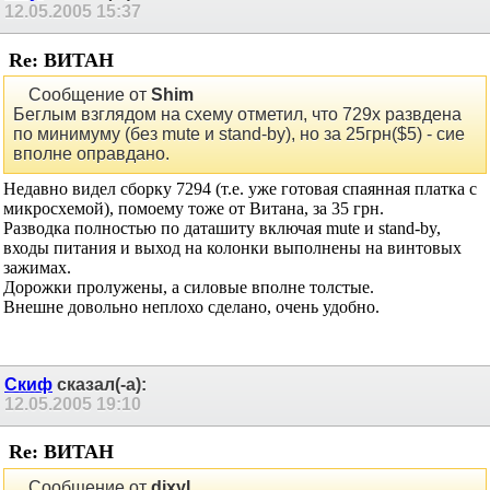
12.05.2005
15:37
Re: ВИТАН
Сообщение от
Shim
Беглым взглядом на схему отметил, что 729х развдена
по минимуму (без mute и stand-by), но за 25грн($5) - сие
вполне оправдано.
Недавно видел сборку 7294 (т.е. уже готовая спаянная платка с
микросхемой), помоему тоже от Витана, за 35 грн.
Разводка полностью по даташиту включая mute и stand-by,
входы питания и выход на колонки выполнены на винтовых
зажимах.
Дорожки пролужены, а силовые вполне толстые.
Внешне довольно неплохо сделано, очень удобно.
Скиф
сказал(-а):
12.05.2005
19:10
Re: ВИТАН
Сообщение от
dixyl