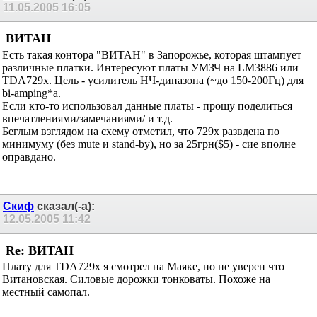
11.05.2005
16:05
ВИТАН
Есть такая контора "ВИТАН" в Запорожье, которая штампует
различные платки. Интересуют платы УМЗЧ на LM3886 или
TDA729x. Цель - усилитель НЧ-дипазона (~до 150-200Гц) для
bi-amping*а.
Если кто-то использовал данные платы - прошу поделиться
впечатлениями/замечаниями/ и т.д.
Беглым взглядом на схему отметил, что 729х развдена по
минимуму (без mute и stand-by), но за 25грн($5) - сие вполне
оправдано.
Скиф
сказал(-а):
12.05.2005
11:42
Re: ВИТАН
Плату для TDA729x я смотрел на Маяке, но не уверен что
Витановская. Силовые дорожки тонковаты. Похоже на
местный самопал.