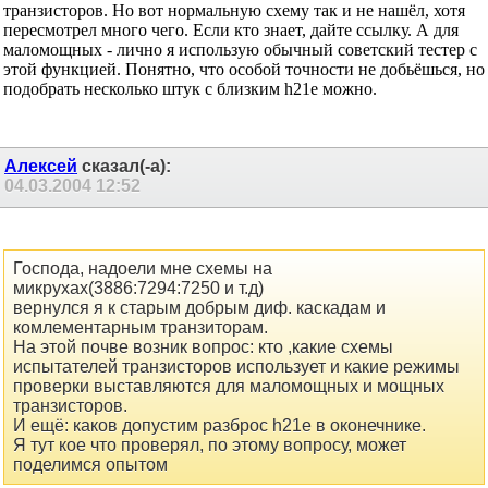
транзисторов. Но вот нормальную схему так и не нашёл, хотя
пересмотрел много чего. Если кто знает, дайте ссылку. А для
маломощных - лично я использую обычный советский тестер с
этой функцией. Понятно, что особой точности не добьёшься, но
подобрать несколько штук с близким h21e можно.
Алексей
сказал(-а):
04.03.2004
12:52
Господа, надоели мне схемы на
микрухах(3886:7294:7250 и т.д)
вернулся я к старым добрым диф. каскадам и
комлементарным транзиторам.
На этой почве возник вопрос: кто ,какие схемы
испытателей транзисторов использует и какие режимы
проверки выставляются для маломощных и мощных
транзисторов.
И ещё: каков допустим разброс h21e в оконечнике.
Я тут кое что проверял, по этому вопросу, может
поделимся опытом