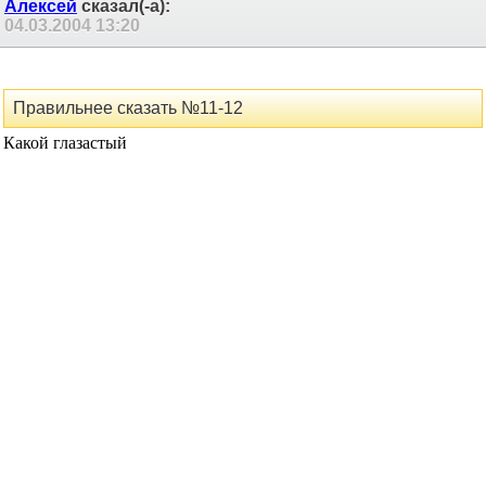
Алексей
сказал(-а):
04.03.2004
13:20
Правильнее сказать №11-12
Какой глазастый
Ловкий
сказал(-а):
04.03.2004
14:02
Администратор, однако
.
Ослик Иа
сказал(-а):
04.03.2004
16:50