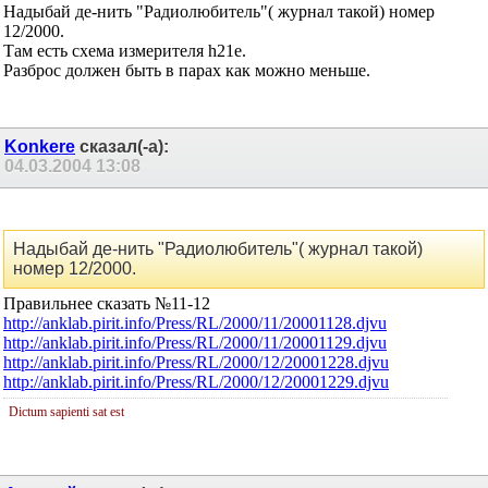
Надыбай де-нить "Радиолюбитель"( журнал такой) номер
12/2000.
Там есть схема измерителя h21e.
Разброс должен быть в парах как можно меньше.
Konkere
сказал(-а):
04.03.2004
13:08
Надыбай де-нить "Радиолюбитель"( журнал такой)
номер 12/2000.
Правильнее сказать №11-12
http://anklab.pirit.info/Press/RL/2000/11/20001128.djvu
http://anklab.pirit.info/Press/RL/2000/11/20001129.djvu
http://anklab.pirit.info/Press/RL/2000/12/20001228.djvu
http://anklab.pirit.info/Press/RL/2000/12/20001229.djvu
Dictum sapienti sat est