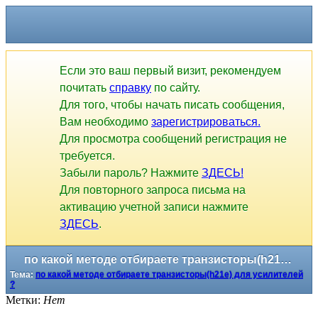
Если это ваш первый визит, рекомендуем
почитать
справку
по сайту.
Для того, чтобы начать писать сообщения,
Вам необходимо
зарегистрироваться.
Для просмотра сообщений регистрация не
требуется.
Забыли пароль? Нажмите
ЗДЕСЬ!
Для повторного запроса письма на
активацию учетной записи нажмите
ЗДЕСЬ
.
по какой методе отбираете транзисторы(h21e) для усилителей ?
Тема:
по какой методе отбираете транзисторы(h21e) для усилителей
?
Метки:
Нет