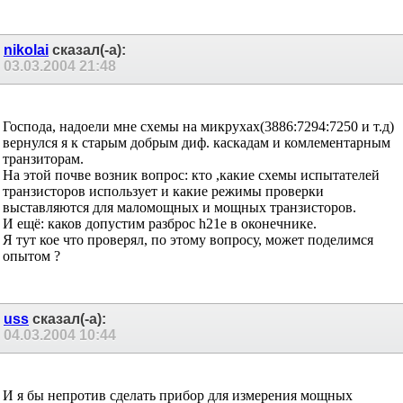
nikolai
сказал(-а):
03.03.2004
21:48
Господа, надоели мне схемы на микрухах(3886:7294:7250 и т.д)
вернулся я к старым добрым диф. каскадам и комлементарным
транзиторам.
На этой почве возник вопрос: кто ,какие схемы испытателей
транзисторов использует и какие режимы проверки
выставляются для маломощных и мощных транзисторов.
И ещё: каков допустим разброс h21e в оконечнике.
Я тут кое что проверял, по этому вопросу, может поделимся
опытом ?
uss
сказал(-а):
04.03.2004
10:44
И я бы непротив сделать прибор для измерения мощных