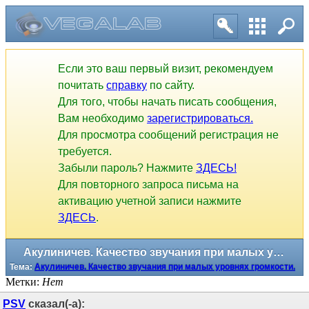
Если это ваш первый визит, рекомендуем
почитать
справку
по сайту.
Для того, чтобы начать писать сообщения,
Вам необходимо
зарегистрироваться.
Для просмотра сообщений регистрация не
требуется.
Забыли пароль? Нажмите
ЗДЕСЬ!
Для повторного запроса письма на
активацию учетной записи нажмите
ЗДЕСЬ
.
Акулиничев. Качество звучания при малых уровнях громкоcти.
Тема:
Акулиничев. Качество звучания при малых уровнях громкоcти.
Метки:
Нет
PSV
сказал(-а):