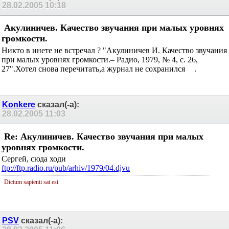
28.02.2005
10:18
Акулиничев. Качество звучания при малых
уровнях громкоcти.
Никто в инете не встречал ? "Акулиничев И. Качество звучания
при малых уровнях громкости.– Радио, 1979, № 4, с. 26,
27".Хотел снова перечитать,а журнал не сохранился
.
Konkere
сказал(-а):
28.02.2005
11:03
Re: Акулиничев. Качество звучания при малых
уровнях громкоcти.
Сергей, сюда ходи
ftp://ftp.radio.ru/pub/arhiv/1979/04.djvu
Dictum sapienti sat est