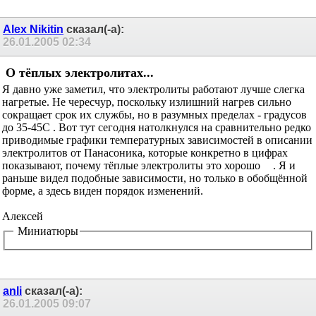
Alex Nikitin
сказал(-а):
26.01.2005
02:34
О тёплых электролитах...
Я давно уже заметил, что электролиты работают лучше слегка
нагретые. Не чересчур, поскольку излишний нагрев сильно
сокращает срок их службы, но в разумных пределах - градусов
до 35-45С . Вот тут сегодня натолкнулся на сравнительно редко
приводимые графики температурных зависимостей в описании
электролитов от Панасоника, которые конкретно в цифрах
показывают, почему тёплые электролиты это хорошо
. Я и
раньше видел подобные зависимости, но только в обобщённой
форме, а здесь виден порядок изменений.
Алексей
Миниатюры
anli
сказал(-а):
26.01.2005
09:07