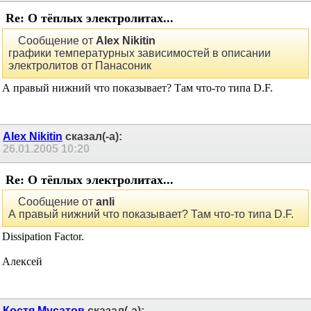
Re: О тёплых электролитах...
Сообщение от
Alex Nikitin
графики температурных зависимостей в описании
электролитов от Панасоник
А правый нижний что показывает? Там что-то типа D.F.
Alex Nikitin
сказал(-а):
26.01.2005
10:20
Re: О тёплых электролитах...
Сообщение от
anli
А правый нижний что показывает? Там что-то типа D.F.
Dissipation Factor.
Алексей