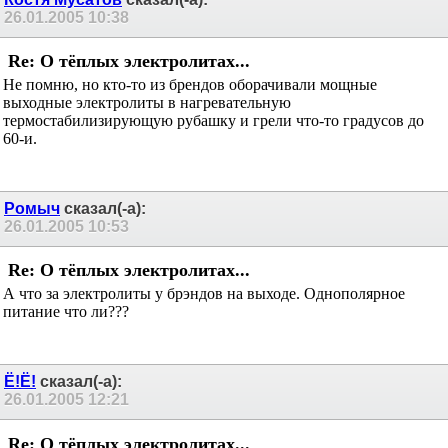
Костя Мусатов
сказал(-а):
26.01.2005
10:38
Re: О тёплых электролитах...
Не помню, но кто-то из брендов оборачивали мощные
выходные электролиты в нагревательную
термостабилизирующую рубашку и грели что-то градусов до
60-и.
Ромыч
сказал(-а):
26.01.2005
10:53
Re: О тёплых электролитах...
А что за электролиты у брэндов на выходе. Однополярное
питание что ли???
Ё!Ё!
сказал(-а):
26.01.2005
12:21