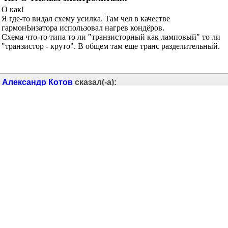
Re: О тёплых электролитах...
О как!
Я где-то видал схему усилка. Там чел в качестве
гармонЬизатора использовал нагрев кондёров.
Схема что-то типа то ли "транзисторный как ламповый" то ли
"транзистор - круто". В общем там еще транс разделительный.
Александр Котов
сказал(-а):
26.01.2005
13:08
Re: О тёплых электролитах...
Я замечал улучшение звука при нагреве электролитов, но
всегда относил это к увеличению их емкости с ростом
температуры. Кстати, у приведенных выше образцов эта
зависимость слабая - у советских был рост емкости до +50%. В
последнем усилителе я поставил конденсаторы в 4 см от
радиаторов, но при этом купил высокотемпературного типа -
до +105% - может это и есть выход? Однако ESR у
высокотемпературных хуже...