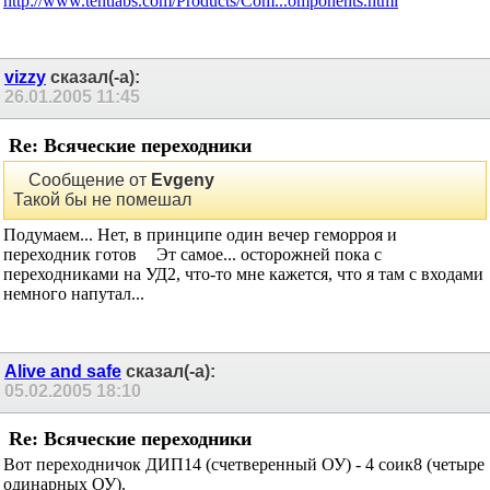
http://www.tentlabs.com/Products/Com...omponents.html
vizzy
сказал(-а):
26.01.2005
11:45
Re: Всяческие переходники
Сообщение от
Evgeny
Такой бы не помешал
Подумаем... Нет, в принципе один вечер геморроя и
переходник готов
Эт самое... осторожней пока с
переходниками на УД2, что-то мне кажется, что я там с входами
немного напутал...
Alive and safe
сказал(-а):
05.02.2005
18:10
Re: Всяческие переходники
Вот переходничок ДИП14 (счетверенный ОУ) - 4 соик8 (четыре