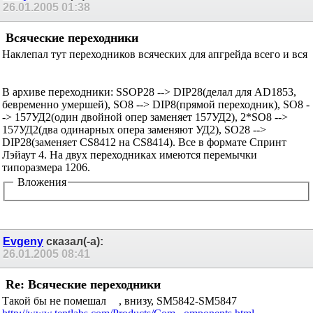
26.01.2005
01:38
Всяческие переходники
Наклепал тут переходников всяческих для апгрейда всего и вся
В архиве переходники: SSOP28 --> DIP28(делал для AD1853,
бевременно умершей), SO8 --> DIP8(прямой переходник), SO8 -
-> 157УД2(один двойной опер заменяет 157УД2), 2*SO8 -->
157УД2(два одинарных опера заменяют УД2), SO28 -->
DIP28(заменяет CS8412 на CS8414). Все в формате Спринт
Лэйаут 4. На двух переходниках имеются перемычки
типоразмера 1206.
Вложения
Evgeny
сказал(-а):
26.01.2005
08:41
Re: Всяческие переходники
Такой бы не помешал
, внизу, SM5842-SM5847