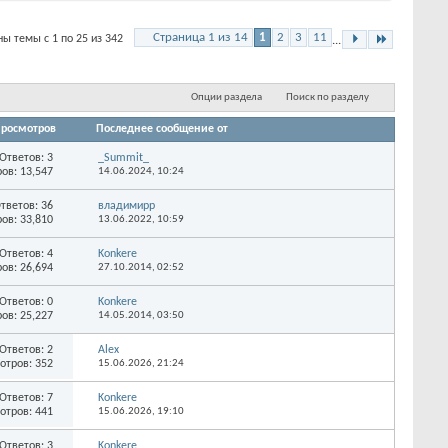
Страница 1 из 14
1
2
3
11
ы темы с 1 по 25 из 342
...
Опции раздела
Поиск по разделу
росмотров
Последнее сообщение от
Ответов:
3
_Summit_
ов: 13,547
14.06.2024,
10:24
тветов:
36
владимирр
ов: 33,810
13.06.2022,
10:59
Ответов:
4
Konkere
ов: 26,694
27.10.2014,
02:52
Ответов:
0
Konkere
ов: 25,227
14.05.2014,
03:50
Ответов:
2
Alex
отров: 352
15.06.2026,
21:24
Ответов:
7
Konkere
отров: 441
15.06.2026,
19:10
Ответов:
3
Konkere