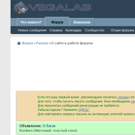
Что нового?
Форум
Викизона
Новые сообщения
Справка
Календарь
Сообщество
Опции форума
Форум
Разное
О сайте и работе форума
>
>
Если это ваш первый визит, рекомендуем почитать
справку
по 
Для того, чтобы начать писать сообщения, Вам необходимо
за
Для просмотра сообщений регистрация не требуется.
Забыли пароль? Нажмите
ЗДЕСЬ!
Для повторного запроса письма на активацию учетной запис
Объявление:
О багах
Konkere
(Жестокий, толстый слон)