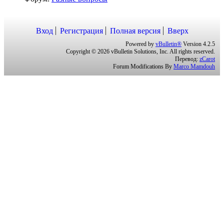
Вход
Регистрация
Полная версия
Вверх
Powered by
vBulletin®
Version 4.2.5
Copyright © 2026 vBulletin Solutions, Inc. All rights reserved.
Перевод:
zCarot
Forum Modifications By
Marco Mamdouh