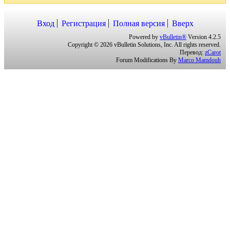
Вход
Регистрация
Полная версия
Вверх
Powered by
vBulletin®
Version 4.2.5
Copyright © 2026 vBulletin Solutions, Inc. All rights reserved.
Перевод:
zCarot
Forum Modifications By
Marco Mamdouh