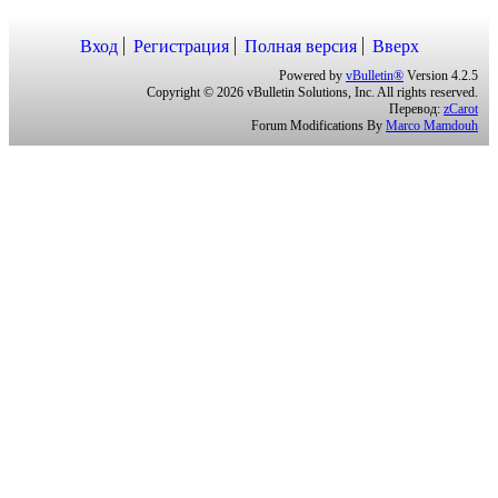
Вход
Регистрация
Полная версия
Вверх
Powered by
vBulletin®
Version 4.2.5
Copyright © 2026 vBulletin Solutions, Inc. All rights reserved.
Перевод:
zCarot
Forum Modifications By
Marco Mamdouh