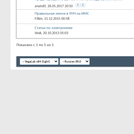
Предотвращение шумов и помех в аудиоусилителях.
1
2
anatol0
, 26.05.2017 20:50
Правильная земля в УНЧ на ИМС
Filkin
, 21.12.2015 00:58
Статьи по электронике
Vovk
, 20.10.2013 05:03
Показано с 1 по 5 из 5