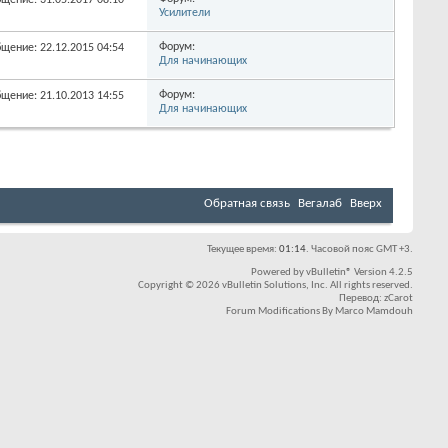
Форум:
бщение: 31.05.2017
08:10
Усилители
Форум:
бщение: 22.12.2015
04:54
Для начинающих
Форум:
бщение: 21.10.2013
14:55
Для начинающих
Обратная связь
Вегалаб
Вверх
Текущее время:
01:14
. Часовой пояс GMT +3.
Powered by
vBulletin®
Version 4.2.5
Copyright © 2026 vBulletin Solutions, Inc. All rights reserved.
Перевод:
zCarot
Forum Modifications By
Marco Mamdouh