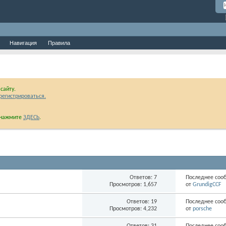
Навигация
Правила
сайту.
регистрироваться.
и нажмите
ЗДЕСЬ
.
Ответов: 7
Последнее соо
Просмотров: 1,657
от
GrundigCCF
Ответов: 19
Последнее соо
Просмотров: 4,232
от
porsche