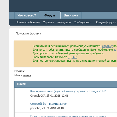
Что нового?
Форум
Викизона
Новые сообщения
Справка
Календарь
Сообщество
Опции форума
Поиск по форуму
Если это ваш первый визит, рекомендуем почитать
справку
по 
Для того, чтобы начать писать сообщения, Вам необходимо
за
Для просмотра сообщений регистрация не требуется.
Забыли пароль? Нажмите
ЗДЕСЬ!
Для повторного запроса письма на активацию учетной запис
Поиск:
Метка:
земля
Поиск
:
Как правильнее (лучше) коммутировать входы УНЧ?
GrundigCCF
, 28.01.2025 12:06
Сетевой фон в динамиках
porsche
, 29.09.2018 20:18