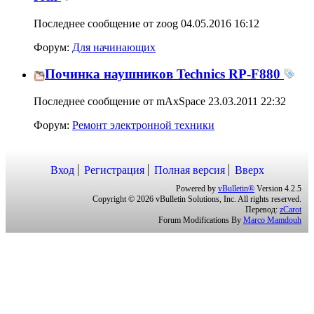
Починка наушников Technics RP-F880
Последнее сообщение от mAxSpace 23.03.2011
22:32
Форум:
Ремонт электронной техники
Вход
Регистрация
Полная версия
Вверх
Powered by
vBulletin®
Version 4.2.5
Copyright © 2026 vBulletin Solutions, Inc. All rights reserved.
Перевод:
zCarot
Forum Modifications By
Marco Mamdouh