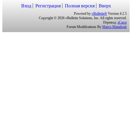
Вход
Регистрация
Полная версия
Вверх
Powered by
vBulletin®
Version 4.2.5
Copyright © 2026 vBulletin Solutions, Inc. All rights reserved.
Перевод:
zCarot
Forum Modifications By
Marco Mamdouh