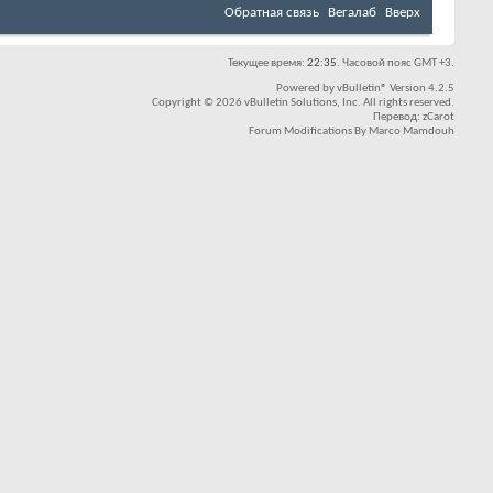
Обратная связь
Вегалаб
Вверх
Текущее время:
22:35
. Часовой пояс GMT +3.
Powered by
vBulletin®
Version 4.2.5
Copyright © 2026 vBulletin Solutions, Inc. All rights reserved.
Перевод:
zCarot
Forum Modifications By
Marco Mamdouh