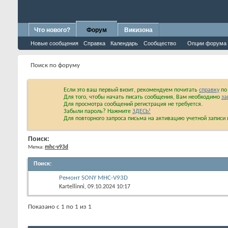
Что нового?
Форум
Викизона
Новые сообщения
Справка
Календарь
Сообщество
Опции форума
Поиск по форуму
Если это ваш первый визит, рекомендуем почитать
справку
по 
Для того, чтобы начать писать сообщения, Вам необходимо
за
Для просмотра сообщений регистрация не требуется.
Забыли пароль? Нажмите
ЗДЕСЬ!
Для повторного запроса письма на активацию учетной запис
Поиск:
Метка:
mhc-v93d
Поиск
:
Ремонт SONY MHC-V93D
Kartellinni
, 09.10.2024 10:17
Показано с 1 по 1 из 1