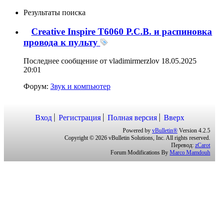
Результаты поиска
Creative Inspire T6060 P.C.B. и распиновка
провода к пульту
Последнее сообщение от vladimirmerzlov 18.05.2025
20:01
Форум:
Звук и компьютер
Вход
Регистрация
Полная версия
Вверх
Powered by
vBulletin®
Version 4.2.5
Copyright © 2026 vBulletin Solutions, Inc. All rights reserved.
Перевод:
zCarot
Forum Modifications By
Marco Mamdouh