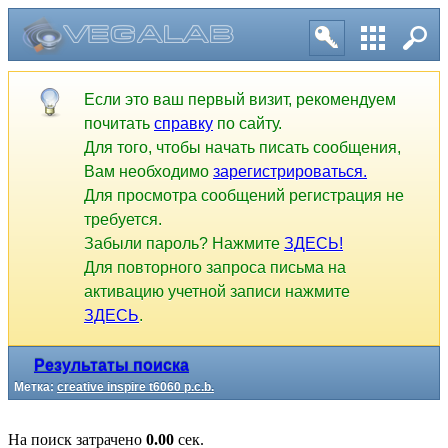
Если это ваш первый визит, рекомендуем
почитать
справку
по сайту.
Для того, чтобы начать писать сообщения,
Вам необходимо
зарегистрироваться.
Для просмотра сообщений регистрация не
требуется.
Забыли пароль? Нажмите
ЗДЕСЬ!
Для повторного запроса письма на
активацию учетной записи нажмите
ЗДЕСЬ
.
Результаты поиска
Метка:
creative inspire t6060 p.c.b.
На поиск затрачено
0.00
сек.