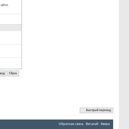
айте.
Быстрый переход
Обратная связь
Вегалаб
Вверх