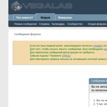
Что нового?
Форум
Викизона
Новые сообщения
Справка
Календарь
Сообщество
Опции форума
Сообщение форума
Если это ваш первый визит, рекомендуем почитать
справку
по 
Для того, чтобы начать писать сообщения, Вам необходимо
за
Для просмотра сообщений регистрация не требуется.
Забыли пароль? Нажмите
ЗДЕСЬ!
Для повторного запроса письма на активацию учетной запис
Сообщение 
Вы не авто
из несколь
Вы не а
У вас н