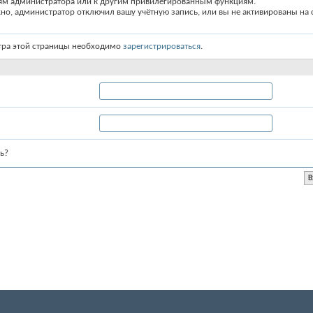
ям администратора или к другим привилегированным функциям.
о, администратор отключил вашу учётную запись, или вы не активированы на с
тра этой страницы необходимо
зарегистрироваться
.
ь?