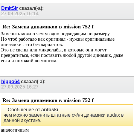
диффузору, отдал в ремонт, там переклеили подвесы и видимо
эпоксидкой подлечили диффузоры. По сути испортили таким
образом динамики, звук совсем другой. Сейчас хотелось бы
заменить чем-то, ремонтировать больше не хочу. По размерам
примерно подходят 50гдш-64, квадратные, НОЭМА, не знаю
как они будут звучать в этом корпусе.
DmitSir
сказал(-а):
27.09.2025
16:14
Re: Замена динамиков в mission 752 f
Заменить можно чем угодно подходящим по размеру.
Но чтоб работало как оригинал - нужны оригинальные
динамики - это без вариантов.
Это не свены или микролабы, в которые они могут
превратиться, если поставить любой другой динамик, даже
если и похожий во многом.
hippo64
сказал(-а):
27.09.2025
16:27