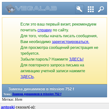
Если это ваш первый визит, рекомендуем
почитать
справку
по сайту.
Для того, чтобы начать писать сообщения,
Вам необходимо
зарегистрироваться.
Для просмотра сообщений регистрация не
требуется.
Забыли пароль? Нажмите
ЗДЕСЬ!
Для повторного запроса письма на
активацию учетной записи нажмите
ЗДЕСЬ
.
Замена динамиков в mission 752 f
Тема:
Замена динамиков в mission 752 f
Метки:
Нет
antoski
сказал(-а):