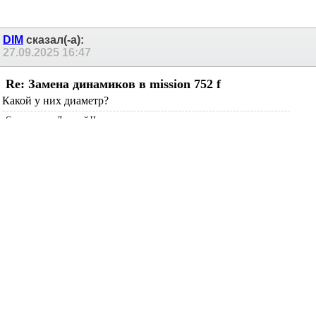
Re: Замена динамиков в mission 752 f
Сообщение от
antoski
чем можно заменить штатные сч/нч динамики audax в
данной акустике.
аналогичным
DIM
сказал(-а):
27.09.2025
16:47
Re: Замена динамиков в mission 752 f
Какой у них диаметр?
С уважением, Дмитрий Чуманов.
stan marsh
сказал(-а):
27.09.2025
16:51