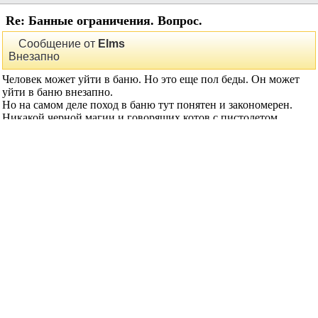
Re: Банные ограничения. Вопрос.
Сообщение от
Elms
Внезапно
Человек может уйти в баню. Но это еще пол беды. Он может
уйти в баню внезапно.
Но на самом деле поход в баню тут понятен и закономерен.
Никакой черной магии и говорящих котов с пистолетом.
Разве что он его спровоцировал.
Сообщение от
Viktor S
Думаешь специально?)
... и извлечь его оттуда никоим образом нельзя, уверяю вас! (с)
hippo64
сказал(-а):
30.06.2025
18:17
Re: Банные ограничения. Вопрос.
Сообщение от
_Summit_