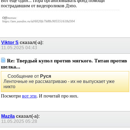
Вот ещё один... Пора организовывать фонд помощи
пострадавшим от видеороликов Дэпо.
Off
топик:
https://zen.yandex.ru/id/6020fc7b88c905551618d304
Viktor S
сказал(-а):
11.05.2025
04:43
Re: Твердый купол против мягкого. Титан против
шелка...
Сообщение от
Руся
Ленточные не рассматриваю - их не выпускает уже
никто
Посмотри
вот эти
. И почитай про них.
Mazila
сказал(-а):
11.05.2025
05:28