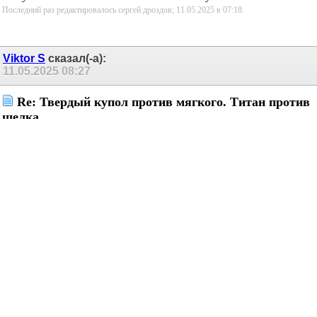
выпускаемые ленточных Малиновского хуже по искажениям?
Последний раз редактировалось сергей дроздов; 11.05.2025 в
07:18
.
Viktor S
сказал(-а):
11.05.2025
08:27
Re: Твердый купол против мягкого. Титан против
шелка...
Сообщение от
Mazila
искажения его ленточников гораздо хуже простого
купольника
Откуда такая информация?)
Mazila
сказал(-а):
11.05.2025
08:31
Re: Твердый купол против мягкого. Титан против
шелка...