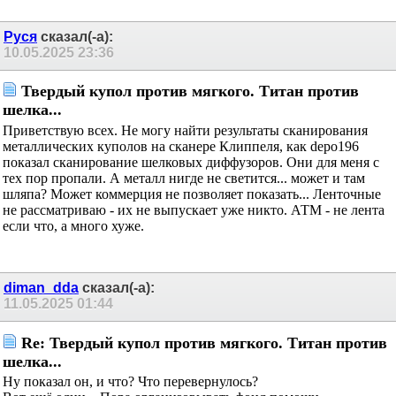
Руся
сказал(-а):
10.05.2025
23:36
Твердый купол против мягкого. Титан против
шелка...
Приветствую всех. Не могу найти результаты сканирования
металлических куполов на сканере Клиппеля, как depo196
показал сканирование шелковых диффузоров. Они для меня с
тех пор пропали. А металл нигде не светится... может и там
шляпа? Может коммерция не позволяет показать... Ленточные
не рассматриваю - их не выпускает уже никто. АТМ - не лента
если что, а много хуже.
diman_dda
сказал(-а):
11.05.2025
01:44
Re: Твердый купол против мягкого. Титан против
шелка...
Ну показал он, и что? Что перевернулось?