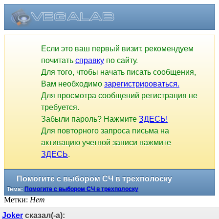
Если это ваш первый визит, рекомендуем
почитать
справку
по сайту.
Для того, чтобы начать писать сообщения,
Вам необходимо
зарегистрироваться.
Для просмотра сообщений регистрация не
требуется.
Забыли пароль? Нажмите
ЗДЕСЬ!
Для повторного запроса письма на
активацию учетной записи нажмите
ЗДЕСЬ
.
Помогите с выбором СЧ в трехполоску
Тема:
Помогите с выбором СЧ в трехполоску
Метки:
Нет
Joker
сказал(-а):