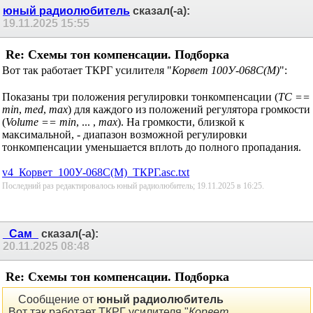
юный радиолюбитель
сказал(-а):
19.11.2025
15:55
Re: Схемы тон компенсации. Подборка
Вот так работает ТКРГ усилителя "
Корвет 100У-068С(М)
":
Показаны три положения регулировки тонкомпенсации (
TC ==
min
,
med
,
max
) для каждого из положений регулятора громкости
(
Volume == min
, ... ,
max
). На громкости, близкой к
максимальной, - диапазон возможной регулировки
тонкомпенсации уменьшается вплоть до полного пропадания.
v4_Корвет_100У-068С(М)_ТКРГ.asc.txt
Последний раз редактировалось юный радиолюбитель; 19.11.2025 в
16:25
.
_Сам_
сказал(-а):
20.11.2025
08:48
Re: Схемы тон компенсации. Подборка
Сообщение от
юный радиолюбитель
Вот так работает ТКРГ усилителя "
Корвет