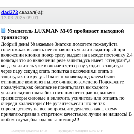
dad373
сказал(-а):
13.03.2025
09:01
Усилитель LUXMAN M-05 пробивает
выходной транзистор
Добрый день! Уважаемые Знатоки,помогите пожалуйста
советом-как выявить неисправность усилителя,который
при включении кнопки повер сразу выдает на выходе
постоянку 2.4 вольта,и это до включения реле
защиты,усь имеет "стендбай",а когда усилитель уже
включается,то сразу уходит в защиту,и через пару секунд
опять попытка включения,и опять в защиту,так по кругу...
Платы пропаяны,под клеем были отгнившие
компоненты,все очищено,заменено.Подскажите
пожалуйста,как безопаснее понять,плата выходного
усилителя,или плата бока питания неисправны,выпаять
транзисторы силовые и включить усилитель,или отпаять
по очереди коллекторы? Не ругайтесь,если что не так
спросил,отвечу на все вопросы,что делалось,как... схему
прилагаю,правда в отвратном качестве,но лучше не
нашлось! В любом случае,благодарю за помощь!!!