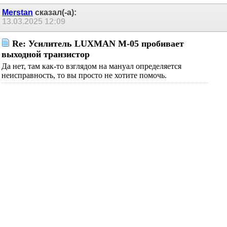
Merstan
сказал(-а):
13.03.2025
12:09
Re: Усилитель LUXMAN M-05 пробивает
выходной транзистор
Да нет, там как-то взглядом на мануал определяется
неисправность, то вы просто не хотите помочь.
Телега: https://t.me/zhenatyi_papochka
Скатывание в цифроактив — расписка в безграничной
некомпетенции и глухоте
Оллема
сказал(-а):
13.03.2025
12:20
Re: Усилитель LUXMAN M-05 пробивает
выходной транзистор