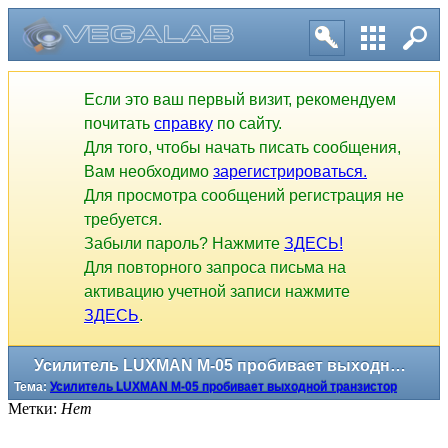
Усилитель LUXMAN M-05 пробивает выходной транзистор
Тема:
Усилитель LUXMAN M-05 пробивает выходной транзистор
Если это ваш первый визит, рекомендуем
почитать
справку
по сайту.
Для того, чтобы начать писать сообщения,
Вам необходимо
зарегистрироваться.
Для просмотра сообщений регистрация не
требуется.
Забыли пароль? Нажмите
ЗДЕСЬ!
Для повторного запроса письма на
активацию учетной записи нажмите
ЗДЕСЬ
.
Метки:
Нет
1
2
3
4
5