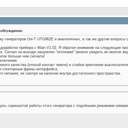
а и обсуждение.
у генераторов Uni-T UTG962E и аналогичных, а так же другие вопросы 
 доработки прибора с Main V1.02. Я обратил внимание на следующие пр
е. Сигнал на выходе зашумлен "иголками" (можно увидеть во многих ви
лок больше чем сигнала!
включении.
кого качества (плохой контакт земли) и слабое крепление выключателя
 и спонтанные фризы интерфейса.
го питания, не смотря на наличие внутри достаточного пространства.
идать скриншотов работы этого генератора с подобными режимами измере