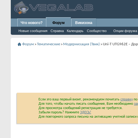
Что нового?
Форум
Викизона
Новые сообщения
Справка
Календарь
Сообщество
Опции форума
Форум
Тематические
Модернизация (Твик)
Uni-T UTG962E – До
>
>
>
Если это ваш первый визит, рекомендуем почитать
справку
по 
Для того, чтобы начать писать сообщения, Вам необходимо
за
Для просмотра сообщений регистрация не требуется.
Забыли пароль? Нажмите
ЗДЕСЬ!
Для повторного запроса письма на активацию учетной запис