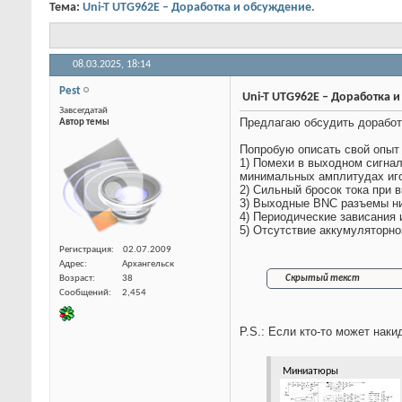
Тема:
Uni-T UTG962E – Доработка и обсуждение.
08.03.2025,
18:14
Pest
Uni-T UTG962E – Доработк
Завсегдатай
Автор темы
Предлагаю обсудить доработк
Попробую описать свой опыт
1) Помехи в выходном сигнал
минимальных амплитудах иго
2) Сильный бросок тока при 
3) Выходные BNC разъемы низ
4) Периодические зависания
5) Отсутствие аккумуляторно
Регистрация
02.07.2009
Адрес
Архангельск
Возраст
38
Скрытый текст
Сообщений
2,454
P.S.: Если кто-то может нак
Миниатюры