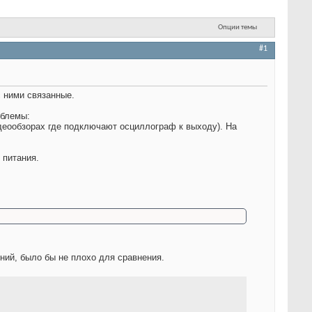
Опции темы
#1
с ними связанные.
облемы:
деообзорах где подключают осциллограф к выходу). На
 питания.
ний, было бы не плохо для сравнения.