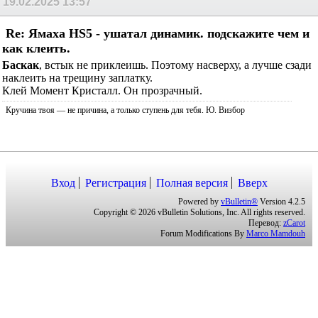
IDIANtm
сказал(-а):
19.02.2025
07:55
Re: Ямаха HS5 - ушатал динамик. подскажите чем
и как клеить.
суперклеем залить трещину
шасси
сказал(-а):
19.02.2025
13:57
Re: Ямаха HS5 - ушатал динамик. подскажите чем
и как клеить.
Баскак
, встык не приклеишь. Поэтому насверху, а лучше сзади
наклеить на трещину заплатку.
Клей Момент Кристалл. Он прозрачный.
Кручина твоя — не причина, а только ступень для тебя. Ю. Визбор