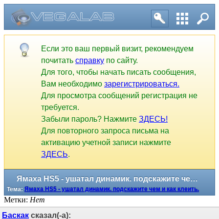
Если это ваш первый визит, рекомендуем
почитать
справку
по сайту.
Для того, чтобы начать писать сообщения,
Вам необходимо
зарегистрироваться.
Для просмотра сообщений регистрация не
требуется.
Забыли пароль? Нажмите
ЗДЕСЬ!
Для повторного запроса письма на
активацию учетной записи нажмите
ЗДЕСЬ
.
Ямаха HS5 - ушатал динамик. подскажите чем и как клеить.
Тема:
Ямаха HS5 - ушатал динамик. подскажите чем и как клеить.
Метки:
Нет
Баскак
сказал(-а):