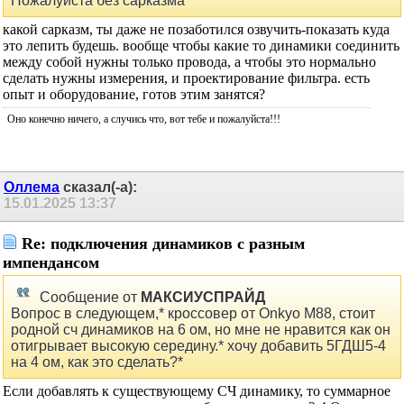
Пожалуйста без сарказма
какой сарказм, ты даже не позаботился озвучить-показать куда
это лепить будешь. вообще чтобы какие то динамики соединить
между собой нужны только провода, а чтобы это нормально
сделать нужны измерения, и проектирование фильтра. есть
опыт и оборудование, готов этим занятся?
Оно конечно ничего, а случись что, вот тебе и пожалуйста!!!
Оллема
сказал(-а):
15.01.2025
13:37
Re: подключения динамиков с разным
импендансом
Сообщение от
МАКСИУСПРАЙД
Вопрос в следующем,* кроссовер от Onkyo M88, стоит
родной сч динамиков на 6 ом, но мне не нравится как он
отигрывает высокую середину.* хочу добавить 5ГДШ5-4
на 4 ом, как это сделать?*
Если добавлять к существующему СЧ динамику, то суммарное