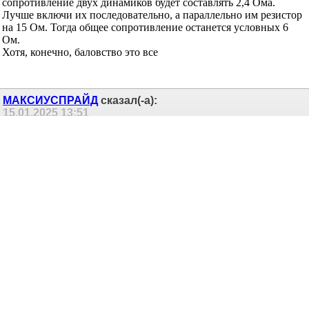
сопротивление двух динамиков будет составлять 2,4 Ома.
Лучше включи их последовательно, а параллельно им резистор
на 15 Ом. Тогда общее сопротивление останется условных 6
Ом.
Хотя, конечно, баловство это все
МАКСИУСПРАЙД
сказал(-а):
15.01.2025
13:51
Re: подключения динамиков с разным
импендансом
Конечно, пока в командировки, наглядно не могу показать, но
мысли есть!
---------- Сообщение добавлено 18:51 ----------
Предыдущее сообщение было 18:41 ----------
Сообщение от
Оллема
Если добавлять к существующему СЧ динамику, то
суммарное сопротивление двух динамиков будет
составлять 2,4 Ома.
Лучше включи их последовательно, а параллельно им