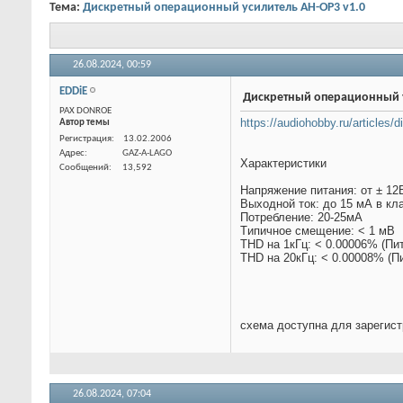
Тема:
Дискретный операционный усилитель AH-OP3 v1.0
26.08.2024,
00:59
EDDiE
Дискретный операционный
PAX DONROE
Автор темы
https://audiohobby.ru/articles/d
Характеристики
Напряжение питания: от ± 12
Регистрация
13.02.2006
Выходной ток: до 15 мА в кл
Адрес
GAZ-A-LAGO
Потребление: 20-25мА
Сообщений
13,592
Tипичное смещение: < 1 мВ
THD на 1кГц: < 0.00006% (Пит
THD на 20кГц: < 0.00008% (Пи
схема доступна для зарегис
26.08.2024,
07:04