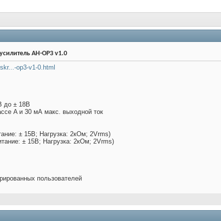
 усилитель AH-OP3 v1.0
iskr...-op3-v1-0.html
В до ± 18В
ассе A и 30 мА макс. выходной ток
ание: ± 15В; Нагрузка: 2кОм; 2Vrms)
тание: ± 15В; Нагрузка: 2кОм; 2Vrms)
трированных пользователей