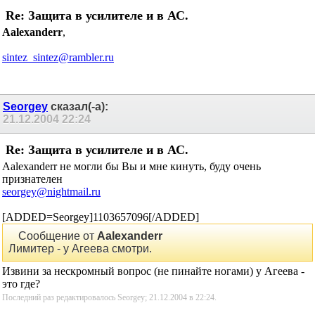
Re: Защита в усилителе и в АС.
Aalexanderr
,
sintez_sintez@rambler.ru
Seorgey
сказал(-а):
21.12.2004
22:24
Re: Защита в усилителе и в АС.
Aalexanderr не могли бы Вы и мне кинуть, буду очень
признателен
seorgey@nightmail.ru
[ADDED=Seorgey]1103657096[/ADDED]
Сообщение от
Aalexanderr
Лимитер - у Агеева смотри.
Извини за нескромный вопрос (не пинайте ногами) у Агеева -
это где?
Последний раз редактировалось Seorgey; 21.12.2004 в
22:24
.