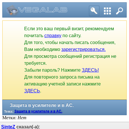
Если это ваш первый визит, рекомендуем
почитать
справку
по сайту.
Для того, чтобы начать писать сообщения,
Вам необходимо
зарегистрироваться.
Для просмотра сообщений регистрация не
требуется.
Забыли пароль? Нажмите
ЗДЕСЬ!
Для повторного запроса письма на
активацию учетной записи нажмите
ЗДЕСЬ
.
Защита в усилителе и в АС.
Тема:
Защита в усилителе и в АС.
Метки:
Нет
SinteZ
сказал(-а):