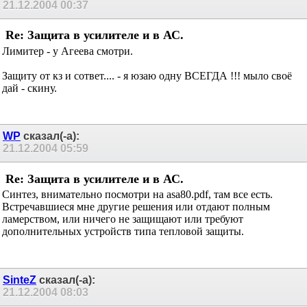
21.12.2004
00:37
Re: Защита в усилителе и в АС.
Лимитер - у Агеева смотри.
Защиту от кз и сответ.... - я юзаю одну ВСЕГДА !!! мыло своё
дай - скину.
WP
сказал(-а):
21.12.2004
05:59
Re: Защита в усилителе и в АС.
Синтез, внимательно посмотри на asa80.pdf, там все есть.
Встречавшиеся мне другие решения или отдают полным
ламерством, или ничего не защищают или требуют
дополнительных устройств типа тепловой защиты.
SinteZ
сказал(-а):
21.12.2004
08:03