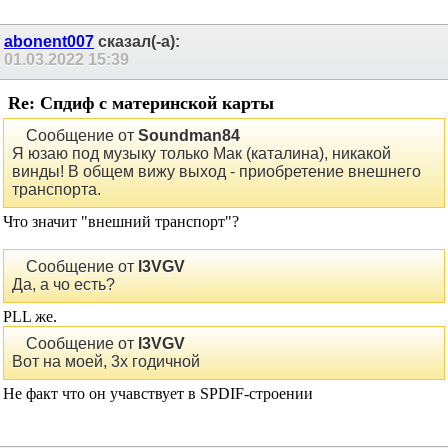
abonent007
сказал(-а):
01.03.2022
15:39
Re: Спдиф с материнской карты
Сообщение от
Soundman84
Я юзаю под музыку только Мак (каталина), никакой
винды! В общем вижу выход - приобретение внешнего
транспорта.
Что значит "внешний транспорт"?
Сообщение от
l3VGV
Да, а чо есть?
PLL же.
Сообщение от
l3VGV
Вот на моей, 3х годичной
Не факт что он учавствует в SPDIF-строении