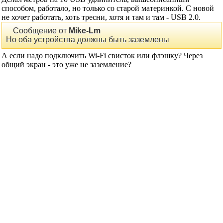
Re: Спдиф с материнской карты
Делал метров на 10 USB удлинитель, вышеописанным
способом, работало, но только со старой материнкой. С новой
не хочет работать, хоть тресни, хотя и там и там - USB 2.0.
Сообщение от
Mike-Lm
Но оба устройства должны быть заземлены
А если надо подключить Wi-Fi свисток или флэшку? Через
общий экран - это уже не заземление?
vlad--2006
сказал(-а):
10.07.2022
21:31
Re: Спдиф с материнской карты
Mike-Lm
, ВЫ использовали кабель 6-ой категории? Я думаю
попробовать многожильные проводочки в кабеле.
Последний раз редактировалось vlad--2006; 10.07.2022 в
21:44
.
Mike-Lm
сказал(-а):