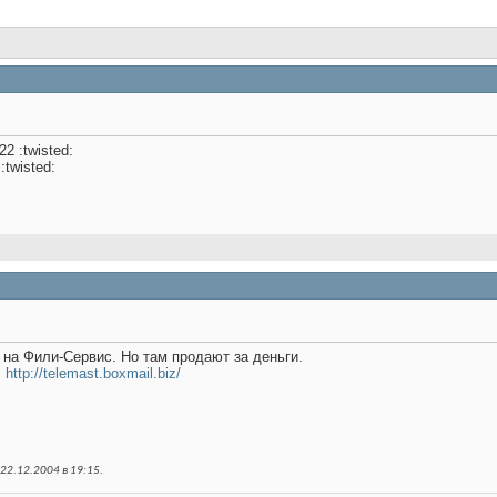
 :twisted:
:twisted:
 на Фили-Сервис. Но там продают за деньги.
:
http://telemast.boxmail.biz/
22.12.2004 в
19:15
.