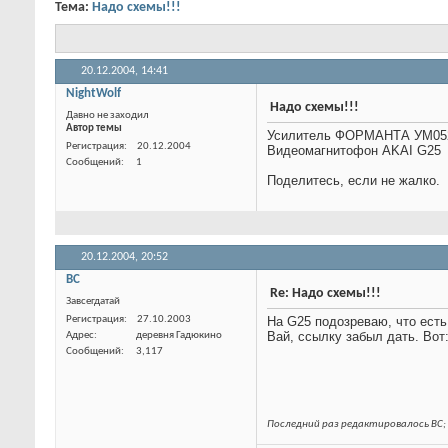
Тема:
Надо схемы!!!
20.12.2004,
14:41
NightWolf
Надо схемы!!!
Давно не заходил
Автор темы
Усилитель ФОРМАНТА УМ0522
Видеомагнитофон AKAI G25
Регистрация
20.12.2004
Сообщений
1
Поделитесь, если не жалко.
20.12.2004,
20:52
BC
Re: Надо схемы!!!
Завсегдатай
На G25 подозреваю, что есть
Регистрация
27.10.2003
Вай, ссылку забыл дать. Вот
Адрес
деревня Гадюкино
Сообщений
3,117
Последний раз редактировалось BC; 