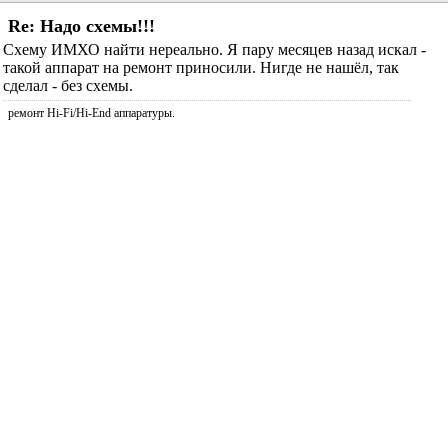
Re: Надо схемы!!!
Схему ИМХО найти нереально. Я пару месяцев назад искал -
такой аппарат на ремонт приносили. Нигде не нашёл, так
сделал - без схемы.
ремонт Hi-Fi/Hi-End аппаратуры.
Payal-Nik
сказал(-а):
23.12.2004
13:50
Re: Надо схемы!!!
Без схемы не выйдет. Там половина выгорела. Умные
америкосы защиту сделали на тиристорах, при этом, когда она
срабатывает, выход коротится на землю и выгорает полсхемы
:twisted:
BC
сказал(-а):
23.12.2004
19:44