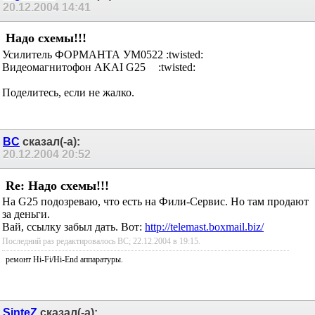
20.12.2004
14:41
Надо схемы!!!
Усилитель ФОРМАНТА УМ0522 :twisted:
Видеомагнитофон AKAI G25
:twisted:
Поделитесь, если не жалко.
BC
сказал(-а):
20.12.2004
20:52
Re: Надо схемы!!!
На G25 подозреваю, что есть на Фили-Сервис. Но там продают
за деньги.
Вай, ссылку забыл дать. Вот:
http://telemast.boxmail.biz/
Последний раз редактировалось BC; 22.12.2004 в
19:15
.
ремонт Hi-Fi/Hi-End аппаратуры.
SinteZ
сказал(-а):