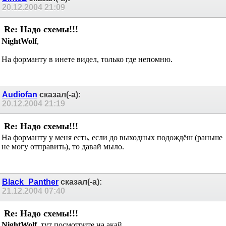
20.12.2004
21:09
Re: Надо схемы!!!
NightWolf
,
На форманту в инете видел, только где непомню.
Audiofan
сказал(-а):
20.12.2004
21:19
Re: Надо схемы!!!
На форманту у меня есть, если до выходных подождёш (раньше
не могу отправить), то давай мыло.
Black_Panther
сказал(-а):
21.12.2004
07:40
Re: Надо схемы!!!
NightWolf
, тут посмотрите на акай