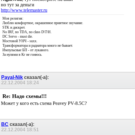
но тут за деньги
http://www.telemaster.ru
Моя религия:
Люблю комфортное, окрашенное приятное звучание.
STK и дискрет.
No IRF, no TDA, no class D\T\H.
DC Servo - must die.
Мостовой УНЧ - suxx.
Трансформатора и радиатора много не бывает.
Импульсные БП - от лукавого.
За нулями в Кг не гонюсь.
Payal-Nik
сказал(-а):
22.12.2004
18:24
Re: Надо схемы!!!
Может у кого есть схема Peavey PV-8.5C?
BC
сказал(-а):
22.12.2004
18:51