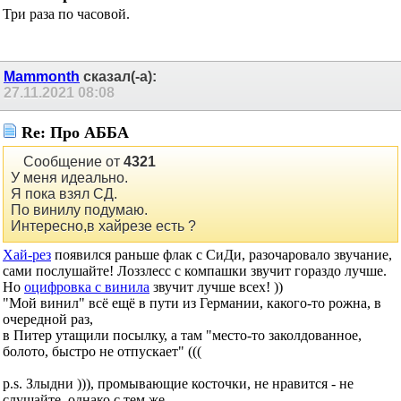
Re: Про АББА
Три раза по часовой.
Mammonth
сказал(-а):
27.11.2021
08:08
Re: Про АББА
Сообщение от
4321
У меня идеально.
Я пока взял СД.
По винилу подумаю.
Интересно,в хайрезе есть ?
Хай-рез
появился раньше флак с СиДи, разочаровало звучание,
сами послушайте! Лоззлесс с компашки звучит гораздо лучше.
Но
оцифровка с винила
звучит лучше всех! ))
"Мой винил" всё ещё в пути из Германии, какого-то рожна, в
очередной раз,
в Питер утащили посылку, а там "место-то заколдованное,
болото, быстро не отпускает" (((