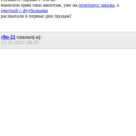
p.s. Злыдни ))), промывающие косточки, не нравится - не
слушайте, однако с тем же
винилом прям таки ажиотаж, уже на
перепресс заказы
, а
цветной с футболками
расхватали в первые дни продаж!
r9o-11
сказал(-а):
27.11.2021
08:25
Re: Про АББА
Дык эта... А чего в этих новых записях интересного? То, что
они как-бы "объединились" и выпустили что-то современное
"компьютерное"?
Ну, молодцы, да.
Но разрушили легенду и дали повод думать о том, что ради
денег можно всякое "проходное" делать...
Mammonth
сказал(-а):
27.11.2021
08:35