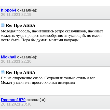
hippo64
сказал(-а):
26.11.2021
22:19
Re: Про АББА
Молодая поросль, начитавшись ретро сказочников, начинает
жаждать чуда, процесс волнообразно затухающий, но имеет
место быть. Пора бы думать мозгами камрады.
Mickhail
сказал(-а):
26.11.2021
22:30
Re: Про АББА
Пение откровенно слабо. Сохранили только стиль и все...
Может у меня нет просто кнопки инверсия?
Deemon1970
сказал(-а):
26.11.2021
23:30