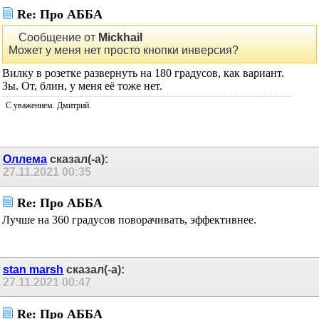
Re: Про АББА
Сообщение от
Mickhail
Может у меня нет просто кнопки инверсия?
Вилку в розетке развернуть на 180 градусов, как вариант.
Зы. От, блин, у меня её тоже нет.
С уважением. Дмитрий.
Оллема
сказал(-а):
27.11.2021
00:35
Re: Про АББА
Лучше на 360 градусов поворачивать, эффективнее.
stan marsh
сказал(-а):
27.11.2021
00:47