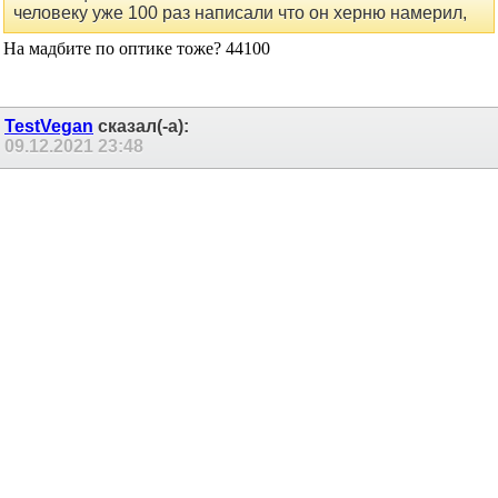
Сообщение от
Anri
человеку уже 100 раз написали что он херню намерил,
На мадбите по оптике тоже? 44100
TestVegan
сказал(-а):
09.12.2021
23:48
Re: Sennuopu DP-X10
Здравствуйте! Не подскажите... в этом процессоре если
выставить Master Level +6 то клипа на выходах нет? Я так
понял что это гейн? Потому что при регулировке и шумы
прибавляются. А когда регулировать громкость в самих канал,
то та регулировка на шум не влияет уже.
Traktorist3d
сказал(-а):
10.12.2021
03:07
Re: Sennuopu DP-X10