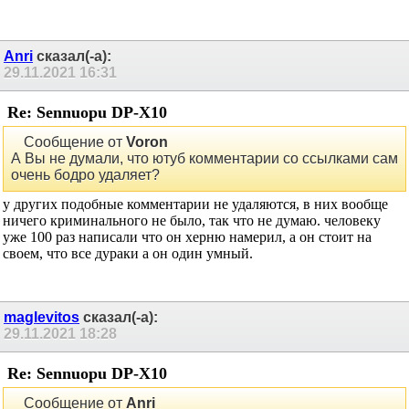
бодро удаляет?
Anri
сказал(-а):
29.11.2021
16:31
Re: Sennuopu DP-X10
Сообщение от
Voron
А Вы не думали, что ютуб комментарии со ссылками сам
очень бодро удаляет?
у других подобные комментарии не удаляются, в них вообще
ничего криминального не было, так что не думаю. человеку
уже 100 раз написали что он херню намерил, а он стоит на
своем, что все дураки а он один умный.
maglevitos
сказал(-а):
29.11.2021
18:28
Re: Sennuopu DP-X10