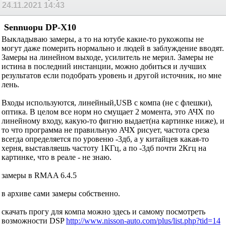
24.11.2021
14:43
Sennuopu DP-X10
Выкладываю замеры, а то на ютубе какие-то рукожопы не
могут даже померить нормально и людей в заблуждение вводят.
Замеры на линейном выходе, усилитель не мерил. Замеры не
истина в последний инстанции, можно добиться и лучших
результатов если подобрать уровень и другой источник, но мне
лень.
Входы используются, линейный,USB с компа (не с флешки),
оптика. В целом все норм но смущает 2 момента, это АЧХ по
линейному входу, какую-то фигню выдает(на картинке ниже), и
то что программа не правильную АЧХ рисует, частота среза
всегда определяется по уровеню -3дб, а у китайцев какая-то
херня, выставляешь частоту 1КГц, а по -3дб почти 2Кгц на
картинке, что в реале - не знаю.
замеры в RMAA 6.4.5
в архиве сами замеры собственно.
скачать прогу для компа можно здесь и самому посмотреть
возможности DSP
http://www.nisson-auto.com/plus/list.php?tid=14