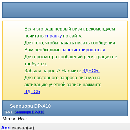
Если это ваш первый визит, рекомендуем
почитать
справку
по сайту.
Для того, чтобы начать писать сообщения,
Вам необходимо
зарегистрироваться.
Для просмотра сообщений регистрация не
требуется.
Забыли пароль? Нажмите
ЗДЕСЬ!
Для повторного запроса письма на
активацию учетной записи нажмите
ЗДЕСЬ
.
Sennuopu DP-X10
Тема:
Sennuopu DP-X10
Метки:
Нет
Anri
сказал(-а):